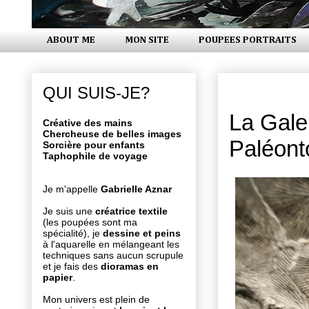
ABOUT ME
MON SITE
POUPEES PORTRAITS
lundi 4 juil
QUI SUIS-JE?
La Gale
Créative des mains
Chercheuse de belles images
Paléont
Sorcière pour enfants
Taphophile de voyage
Je m'appelle
Gabrielle Aznar
Je suis une
créatrice textile
(les poupées sont ma
spécialité), je
dessine et peins
à l'aquarelle en mélangeant les
techniques sans aucun scrupule
et je fais des
dioramas en
papier
.
Mon univers est plein de