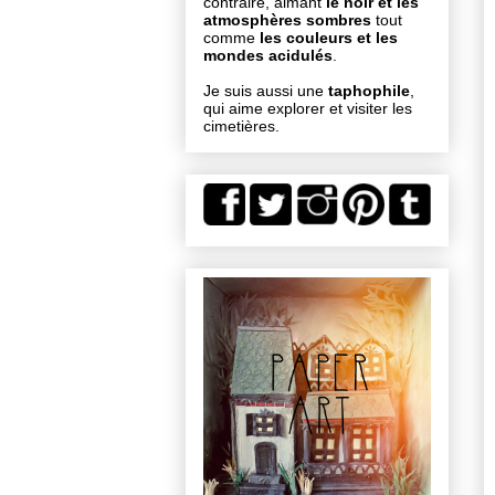
contraire, aimant
le noir et les
atmosphères sombres
tout
comme
les couleurs et les
mondes acidulés
.
Je suis aussi une
taphophile
,
qui aime explorer et visiter les
cimetières.