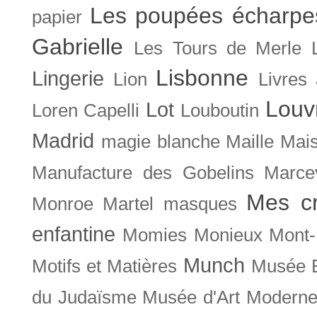
Les poupées écharpe
papier
Gabrielle
Les Tours de Merle
Lisbonne
Lingerie
Lion
Livres
Louv
Lot
Loren Capelli
Louboutin
Madrid
magie blanche
Maille
Mais
Manufacture des Gobelins
Marce
Mes cr
Monroe
Martel
masques
enfantine
Momies
Monieux
Mont-
Munch
Motifs et Matières
Musée B
du Judaïsme
Musée d'Art Moderne