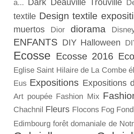
Dark
Deauville Trouville
a...
De
Design textile exposit
textile
diorama
muertos
Dior
Disne
ENFANTS
DIY Halloween
DI
Ecosse
Ecosse 2016
Eco
Eglise Saint Hilaire de La Combe
é
Expositions
Expositions
Eus
Fashio
Art poupée
Fashion Mix
Fleurs
Chachnil
Flocons
Fog
Fonda
Edimbourg
forêt domaniale de Not