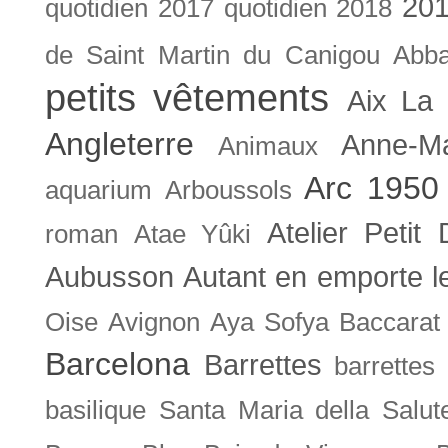
201
quotidien
2017 quotidien
2018
de Saint Martin du Canigou
Abb
petits vêtements
Aix La 
Angleterre
Anne-M
Animaux
Arc 1950
aquarium
Arboussols
Atelier Petit 
roman
Atae Yûki
Aubusson
Autant en emporte l
Oise
Avignon
Aya Sofya
Baccarat
Barcelona
Barrettes
barrettes
basilique Santa Maria della Salut