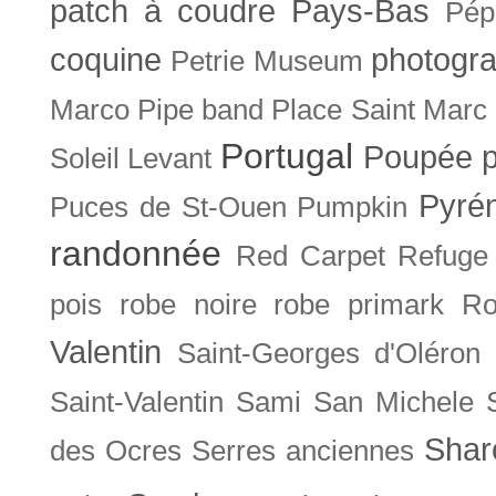
patch à coudre
Pays-Bas
Pép
coquine
photogra
Petrie Museum
Marco
Pipe band
Place Saint Marc
Portugal
Poupée
Soleil Levant
Pyré
Puces de St-Ouen
Pumpkin
randonnée
Red Carpet
Refuge
pois
robe noire
robe primark
Ro
Valentin
Saint-Georges d'Oléron
Saint-Valentin
Sami
San Michele
Shar
des Ocres
Serres anciennes