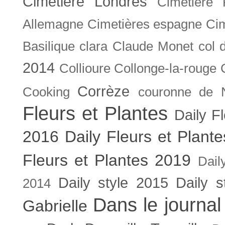
Cimetière Londres
Cimetière 
Allemagne
Cimetières espagne
Cim
Basilique
clara
Claude Monet
col 
2014
Collioure
Collonge-la-rouge
Corrèze
Cooking
couronne de 
Fleurs et Plantes
Daily F
2016
Daily Fleurs et Plant
Fleurs et Plantes 2019
Dail
Daily style 2015
Daily s
2014
Dans le journal
Gabrielle