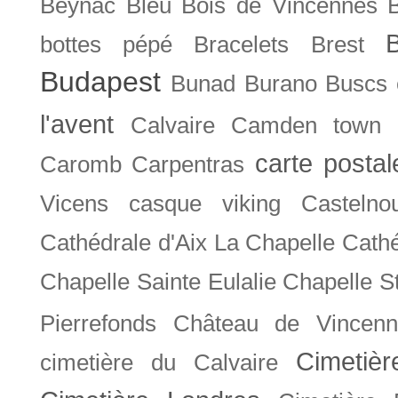
Beynac
Bleu
Bois de Vincennes
bottes pépé
Bracelets
Brest
Budapest
Bunad
Burano
Buscs
l'avent
Calvaire
Camden town
carte posta
Caromb
Carpentras
Vicens
casque viking
Castelno
Cathédrale d'Aix La Chapelle
Cathé
Chapelle Sainte Eulalie
Chapelle S
Pierrefonds
Château de Vincenn
Cimetiè
cimetière du Calvaire