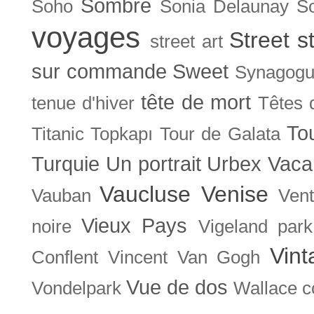
Sombre
Soho
Sonia Delaunay
So
voyages
Street s
street art
sur commande
Sweet
Synagog
tête de mort
tenue d'hiver
Têtes 
To
Titanic
Topkapı
Tour de Galata
Turquie
Un portrait
Urbex
Vaca
Vaucluse
Venise
Vauban
Ven
Vieux Pays
noire
Vigeland park
Vint
Conflent
Vincent Van Gogh
Vue de dos
Vondelpark
Wallace co