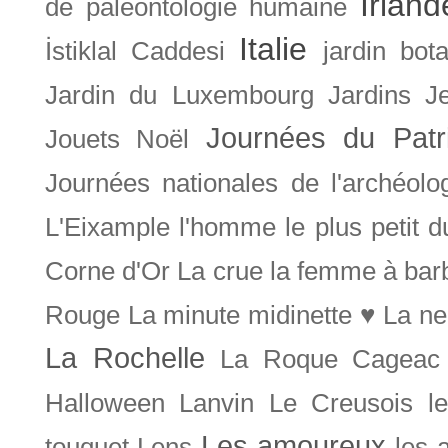
Irland
de paléontologie humaine
Italie
İstiklal Caddesi
jardin bot
Jardin du Luxembourg
Jardins
J
Journées du Patr
Jouets Noël
Journées nationales de l'archéolo
L'Eixample
l'homme le plus petit 
Corne d'Or
La crue
la femme à bar
Rouge
La minute midinette ♥
La ne
La Rochelle
La Roque Cageac
Halloween
Lanvin
Le Creusois
l
Les amoureux
touquet
Lens
les 