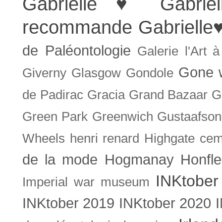
Gabrielle ♥
Gabrie
recommande
Gabrielle
de Paléontologie
Galerie l'Art 
Gone w
Giverny
Glasgow
Gondole
de Padirac
Gracia
Grand Bazaar
G
Green Park
Greenwich
Gustaafson
Wheels
henri renard
Highgate cem
de la mode
Hogmanay
Honfle
INKtober
Imperial war museum
INKtober 2019
INKtober 2020