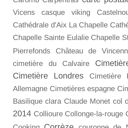
Vicens
casque viking
Castelno
Cathédrale d'Aix La Chapelle
Cathé
Chapelle Sainte Eulalie
Chapelle S
Pierrefonds
Château de Vincenn
Cimetiè
cimetière du Calvaire
Cimetière Londres
Cimetière 
Allemagne
Cimetières espagne
Cim
Basilique
clara
Claude Monet
col 
2014
Collioure
Collonge-la-rouge
Corrèze
Cooking
couronne de 