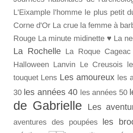
L'Eixample
l'homme le plus petit 
Corne d'Or
La crue
la femme à bar
Rouge
La minute midinette ♥
La ne
La Rochelle
La Roque Cageac
Halloween
Lanvin
Le Creusois
l
Les amoureux
touquet
Lens
les 
les années 40
30
les années 50
de Gabrielle
Les aventu
les bro
aventures des poupées