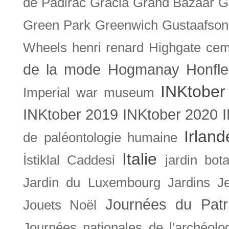
de Padirac
Gracia
Grand Bazaar
G
Green Park
Greenwich
Gustaafson
Wheels
henri renard
Highgate cem
de la mode
Hogmanay
Honfle
INKtober
Imperial war museum
INKtober 2019
INKtober 2020
Irland
de paléontologie humaine
Italie
İstiklal Caddesi
jardin bot
Jardin du Luxembourg
Jardins
J
Journées du Patr
Jouets Noël
Journées nationales de l'archéolo