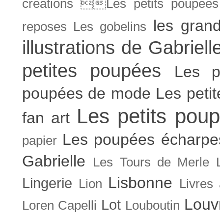
créations Les petits poupées 
les gran
reposes
Les gobelins
illustrations de Gabriell
petites poupées
Les p
poupées de mode
Les peti
Les petits poup
fan art
Les poupées écharpe
papier
Gabrielle
Les Tours de Merle
Lisbonne
Lingerie
Lion
Livres
Louv
Lot
Loren Capelli
Louboutin