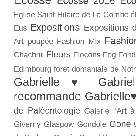
Ecosse 2016
Eco
Eglise Saint Hilaire de La Combe
é
Expositions
Expositions
Eus
Fashio
Art poupée
Fashion Mix
Fleurs
Chachnil
Flocons
Fog
Fonda
Edimbourg
forêt domaniale de Not
Gabrielle ♥
Gabrie
recommande
Gabrielle
de Paléontologie
Galerie l'Art 
Gone w
Giverny
Glasgow
Gondole