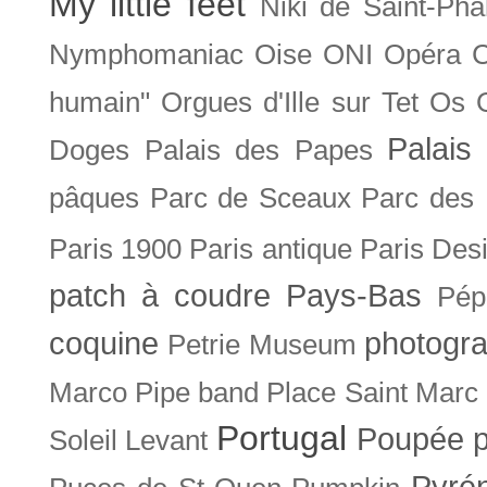
My little feet
Niki de Saint-Pha
Nymphomaniac
Oise
ONI
Opéra 
humain"
Orgues d'Ille sur Tet
Os
Palais 
Doges
Palais des Papes
pâques
Parc de Sceaux
Parc des
Paris 1900
Paris antique
Paris Des
patch à coudre
Pays-Bas
Pép
coquine
photogra
Petrie Museum
Marco
Pipe band
Place Saint Marc
Portugal
Poupée
Soleil Levant
Pyré