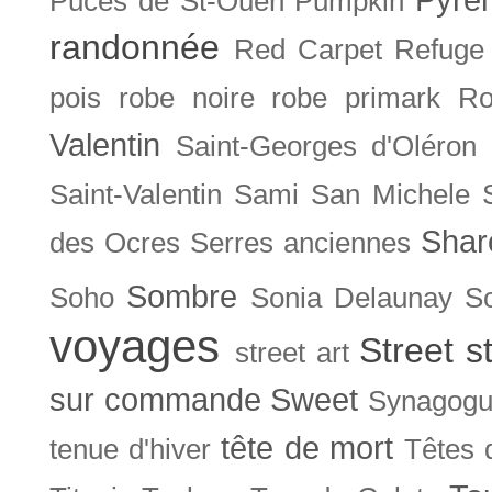
Puces de St-Ouen
Pumpkin
randonnée
Red Carpet
Refuge
pois
robe noire
robe primark
Ro
Valentin
Saint-Georges d'Oléron
Saint-Valentin
Sami
San Michele
Shar
des Ocres
Serres anciennes
Sombre
Soho
Sonia Delaunay
So
voyages
Street s
street art
sur commande
Sweet
Synagog
tête de mort
tenue d'hiver
Têtes 