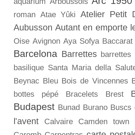
Arc 1950
aquarium
Arboussols
Atelier Petit 
roman
Atae Yûki
Aubusson
Autant en emporte l
Oise
Avignon
Aya Sofya
Baccarat
Barcelona
Barrettes
barrettes
basilique Santa Maria della Salut
Beynac
Bleu
Bois de Vincennes
bottes pépé
Bracelets
Brest
Budapest
Bunad
Burano
Buscs
l'avent
Calvaire
Camden town
carte posta
Caromb
Carpentras