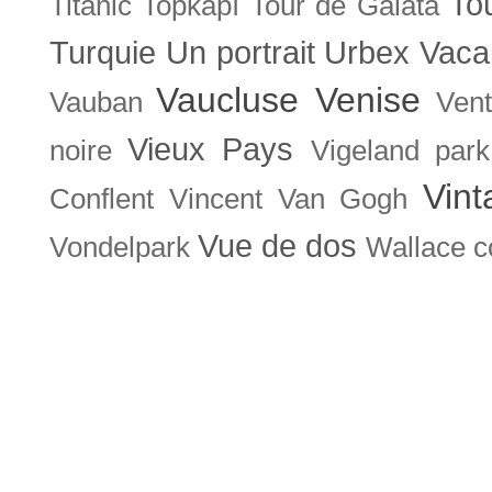
To
Titanic
Topkapı
Tour de Galata
Turquie
Un portrait
Urbex
Vaca
Vaucluse
Venise
Vauban
Ven
Vieux Pays
noire
Vigeland park
Vint
Conflent
Vincent Van Gogh
Vue de dos
Vondelpark
Wallace co