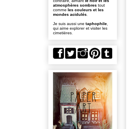
contraire, aimant
le noir et les
atmosphères sombres
tout
comme
les couleurs et les
mondes acidulés
.
Je suis aussi une
taphophile
,
qui aime explorer et visiter les
cimetières.