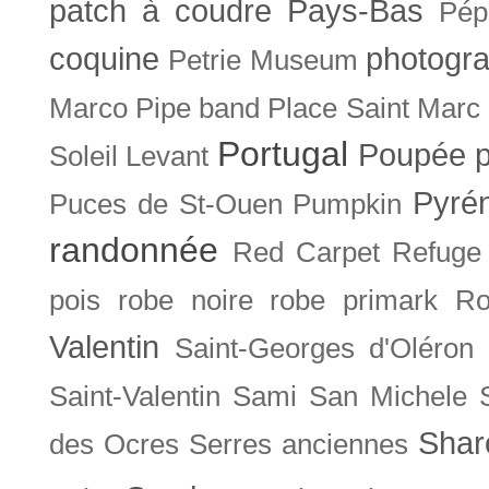
patch à coudre
Pays-Bas
Pép
coquine
photogra
Petrie Museum
Marco
Pipe band
Place Saint Marc
Portugal
Poupée
Soleil Levant
Pyré
Puces de St-Ouen
Pumpkin
randonnée
Red Carpet
Refuge
pois
robe noire
robe primark
Ro
Valentin
Saint-Georges d'Oléron
Saint-Valentin
Sami
San Michele
Shar
des Ocres
Serres anciennes