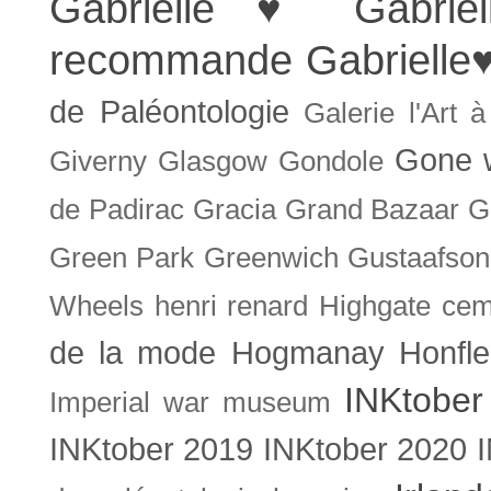
Gabrielle ♥
Gabrie
recommande
Gabrielle
de Paléontologie
Galerie l'Art 
Gone w
Giverny
Glasgow
Gondole
de Padirac
Gracia
Grand Bazaar
G
Green Park
Greenwich
Gustaafson
Wheels
henri renard
Highgate cem
de la mode
Hogmanay
Honfle
INKtober
Imperial war museum
INKtober 2019
INKtober 2020