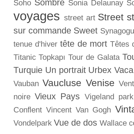
Sombre
Soho
Sonia Delaunay
So
voyages
Street s
street art
sur commande
Sweet
Synagog
tête de mort
tenue d'hiver
Têtes 
To
Titanic
Topkapı
Tour de Galata
Turquie
Un portrait
Urbex
Vaca
Vaucluse
Venise
Vauban
Ven
Vieux Pays
noire
Vigeland park
Vint
Conflent
Vincent Van Gogh
Vue de dos
Vondelpark
Wallace co