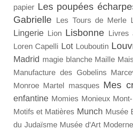
Les poupées écharpe
papier
Gabrielle
Les Tours de Merle
Lisbonne
Lingerie
Lion
Livres
Louv
Lot
Loren Capelli
Louboutin
Madrid
magie blanche
Maille
Mais
Manufacture des Gobelins
Marce
Mes cr
Monroe
Martel
masques
enfantine
Momies
Monieux
Mont-
Munch
Motifs et Matières
Musée B
du Judaïsme
Musée d'Art Moderne