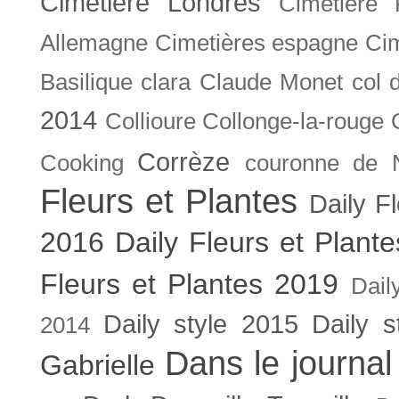
Cimetière Londres
Cimetière 
Allemagne
Cimetières espagne
Cim
Basilique
clara
Claude Monet
col 
2014
Collioure
Collonge-la-rouge
Corrèze
Cooking
couronne de 
Fleurs et Plantes
Daily F
2016
Daily Fleurs et Plant
Fleurs et Plantes 2019
Dail
Daily style 2015
Daily s
2014
Dans le journal
Gabrielle