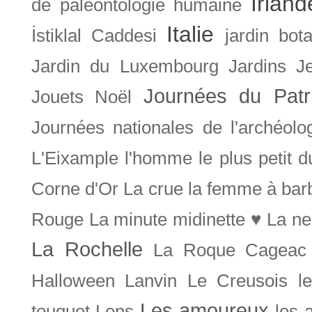
Irland
de paléontologie humaine
Italie
İstiklal Caddesi
jardin bot
Jardin du Luxembourg
Jardins
J
Journées du Patr
Jouets Noël
Journées nationales de l'archéolo
L'Eixample
l'homme le plus petit 
Corne d'Or
La crue
la femme à bar
Rouge
La minute midinette ♥
La ne
La Rochelle
La Roque Cageac
Halloween
Lanvin
Le Creusois
l
Les amoureux
touquet
Lens
les 