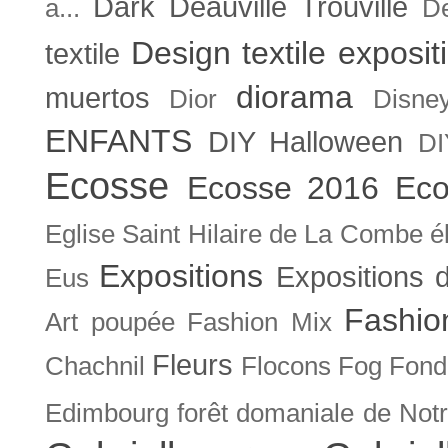
Dark
Deauville Trouville
a...
De
Design textile exposit
textile
diorama
muertos
Dior
Disne
ENFANTS
DIY Halloween
DI
Ecosse
Ecosse 2016
Eco
Eglise Saint Hilaire de La Combe
é
Expositions
Expositions
Eus
Fashio
Art poupée
Fashion Mix
Fleurs
Chachnil
Flocons
Fog
Fonda
Edimbourg
forêt domaniale de Not