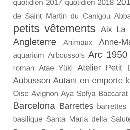
201
quotidien
2017 quotidien
2018
de Saint Martin du Canigou
Abb
petits vêtements
Aix La 
Angleterre
Anne-M
Animaux
Arc 1950
aquarium
Arboussols
Atelier Petit 
roman
Atae Yûki
Aubusson
Autant en emporte l
Oise
Avignon
Aya Sofya
Baccarat
Barcelona
Barrettes
barrettes
basilique Santa Maria della Salut