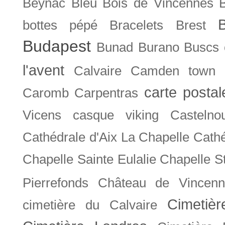
Beynac
Bleu
Bois de Vincennes
bottes pépé
Bracelets
Brest
Budapest
Bunad
Burano
Buscs
l'avent
Calvaire
Camden town
carte posta
Caromb
Carpentras
Vicens
casque viking
Castelno
Cathédrale d'Aix La Chapelle
Cathé
Chapelle Sainte Eulalie
Chapelle S
Pierrefonds
Château de Vincenn
Cimetiè
cimetière du Calvaire