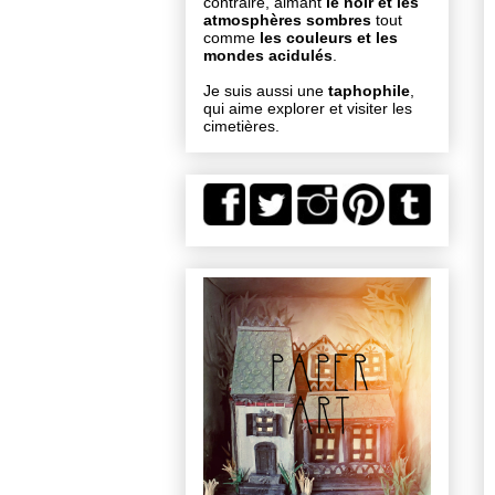
contraire, aimant
le noir et les
atmosphères sombres
tout
comme
les couleurs et les
mondes acidulés
.
Je suis aussi une
taphophile
,
qui aime explorer et visiter les
cimetières.