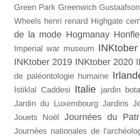
Green Park
Greenwich
Gustaafson
Wheels
henri renard
Highgate cem
de la mode
Hogmanay
Honfle
INKtober
Imperial war museum
INKtober 2019
INKtober 2020
Irland
de paléontologie humaine
Italie
İstiklal Caddesi
jardin bot
Jardin du Luxembourg
Jardins
J
Journées du Patr
Jouets Noël
Journées nationales de l'archéolo