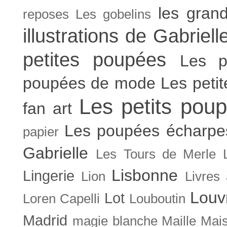
les gran
reposes
Les gobelins
illustrations de Gabriell
petites poupées
Les p
poupées de mode
Les peti
Les petits poup
fan art
Les poupées écharpe
papier
Gabrielle
Les Tours de Merle
Lisbonne
Lingerie
Lion
Livres
Louv
Lot
Loren Capelli
Louboutin
Madrid
magie blanche
Maille
Mais