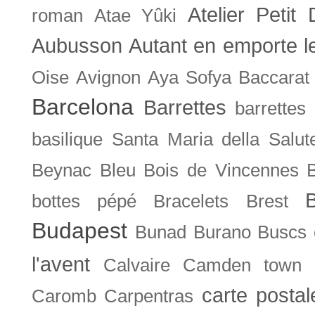
Atelier Petit 
roman
Atae Yûki
Aubusson
Autant en emporte l
Oise
Avignon
Aya Sofya
Baccarat
Barcelona
Barrettes
barrettes
basilique Santa Maria della Salut
Beynac
Bleu
Bois de Vincennes
bottes pépé
Bracelets
Brest
Budapest
Bunad
Burano
Buscs
l'avent
Calvaire
Camden town
carte posta
Caromb
Carpentras