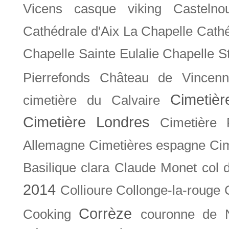
Vicens
casque viking
Castelno
Cathédrale d'Aix La Chapelle
Cathé
Chapelle Sainte Eulalie
Chapelle S
Pierrefonds
Château de Vincenn
Cimetiè
cimetière du Calvaire
Cimetière Londres
Cimetière 
Allemagne
Cimetières espagne
Cim
Basilique
clara
Claude Monet
col 
2014
Collioure
Collonge-la-rouge
Corrèze
Cooking
couronne de 