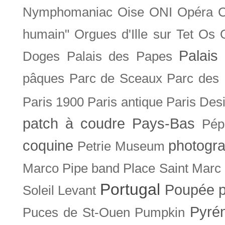
Nymphomaniac
Oise
ONI
Opéra 
humain"
Orgues d'Ille sur Tet
Os
Palais 
Doges
Palais des Papes
pâques
Parc de Sceaux
Parc des
Paris 1900
Paris antique
Paris Des
patch à coudre
Pays-Bas
Pép
coquine
photogra
Petrie Museum
Marco
Pipe band
Place Saint Marc
Portugal
Poupée
Soleil Levant
Pyré
Puces de St-Ouen
Pumpkin