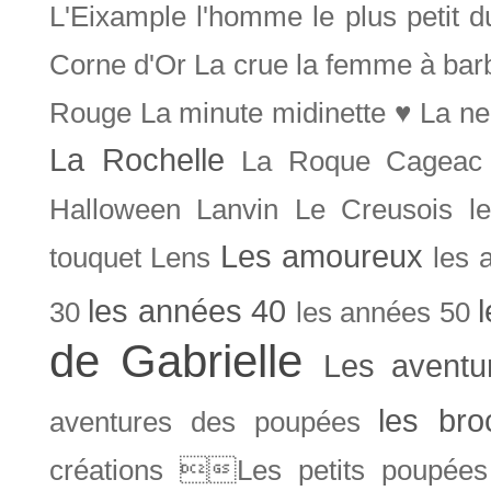
L'Eixample
l'homme le plus petit 
Corne d'Or
La crue
la femme à bar
Rouge
La minute midinette ♥
La ne
La Rochelle
La Roque Cageac
Halloween
Lanvin
Le Creusois
l
Les amoureux
touquet
Lens
les 
les années 40
30
les années 50
de Gabrielle
Les aventu
les bro
aventures des poupées
créations Les petits poupées 