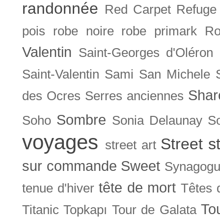
randonnée
Red Carpet
Refuge
pois
robe noire
robe primark
Ro
Valentin
Saint-Georges d'Oléron
Saint-Valentin
Sami
San Michele
Shar
des Ocres
Serres anciennes
Sombre
Soho
Sonia Delaunay
So
voyages
Street s
street art
sur commande
Sweet
Synagog
tête de mort
tenue d'hiver
Têtes 
To
Titanic
Topkapı
Tour de Galata