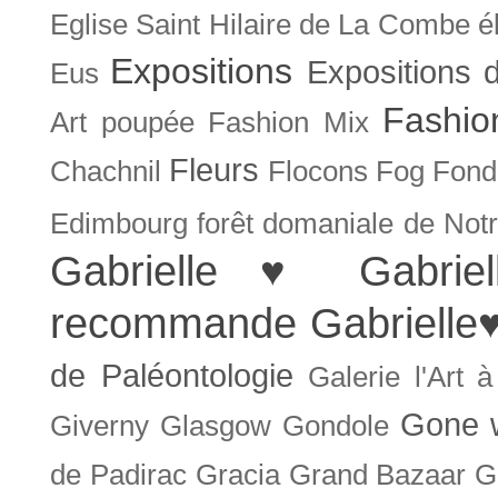
Eglise Saint Hilaire de La Combe
é
Expositions
Expositions
Eus
Fashio
Art poupée
Fashion Mix
Fleurs
Chachnil
Flocons
Fog
Fonda
Edimbourg
forêt domaniale de Not
Gabrielle ♥
Gabrie
recommande
Gabrielle
de Paléontologie
Galerie l'Art 
Gone w
Giverny
Glasgow
Gondole
de Padirac
Gracia
Grand Bazaar
G