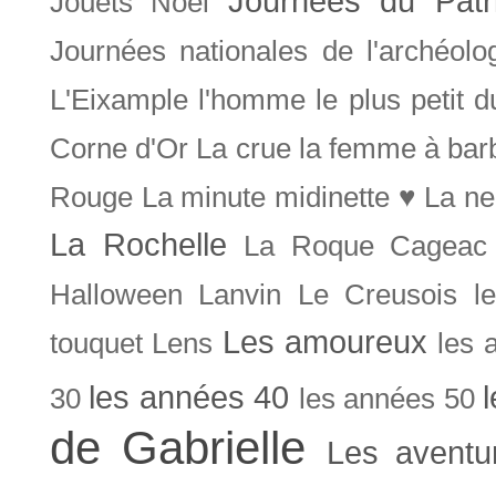
Journées du Patr
Jouets Noël
Journées nationales de l'archéolo
L'Eixample
l'homme le plus petit 
Corne d'Or
La crue
la femme à bar
Rouge
La minute midinette ♥
La ne
La Rochelle
La Roque Cageac
Halloween
Lanvin
Le Creusois
l
Les amoureux
touquet
Lens
les 
les années 40
30
les années 50
de Gabrielle
Les aventu