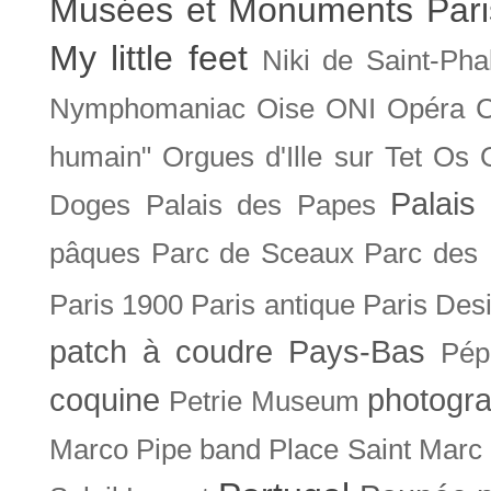
Musées et Monuments Pari
My little feet
Niki de Saint-Pha
Nymphomaniac
Oise
ONI
Opéra 
humain"
Orgues d'Ille sur Tet
Os
Palais 
Doges
Palais des Papes
pâques
Parc de Sceaux
Parc des
Paris 1900
Paris antique
Paris Des
patch à coudre
Pays-Bas
Pép
coquine
photogra
Petrie Museum
Marco
Pipe band
Place Saint Marc