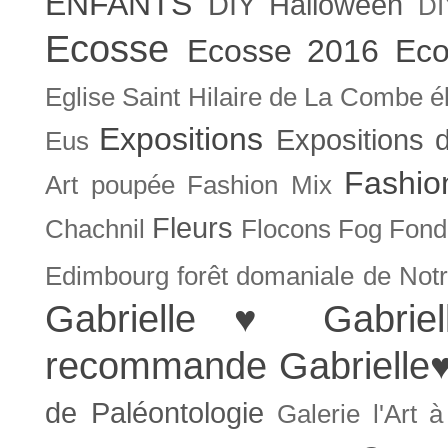
ENFANTS
DIY Halloween
DI
Ecosse
Ecosse 2016
Eco
Eglise Saint Hilaire de La Combe
é
Expositions
Expositions
Eus
Fashio
Art poupée
Fashion Mix
Fleurs
Chachnil
Flocons
Fog
Fonda
Edimbourg
forêt domaniale de Not
Gabrielle ♥
Gabrie
recommande
Gabrielle
de Paléontologie
Galerie l'Art 