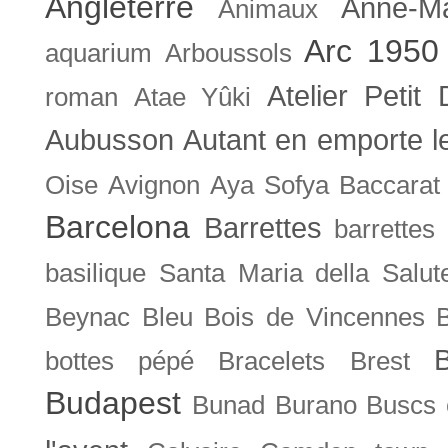
Angleterre
Anne-M
Animaux
Arc 1950
aquarium
Arboussols
Atelier Petit 
roman
Atae Yûki
Aubusson
Autant en emporte l
Oise
Avignon
Aya Sofya
Baccarat
Barcelona
Barrettes
barrettes
basilique Santa Maria della Salut
Beynac
Bleu
Bois de Vincennes
bottes pépé
Bracelets
Brest
Budapest
Bunad
Burano
Buscs