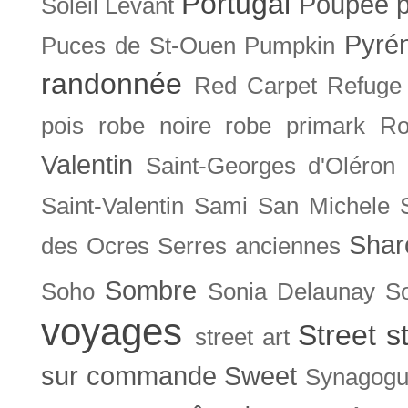
Portugal
Poupée
Soleil Levant
Pyré
Puces de St-Ouen
Pumpkin
randonnée
Red Carpet
Refuge
pois
robe noire
robe primark
Ro
Valentin
Saint-Georges d'Oléron
Saint-Valentin
Sami
San Michele
Shar
des Ocres
Serres anciennes
Sombre
Soho
Sonia Delaunay
So
voyages
Street s
street art
sur commande
Sweet
Synagog