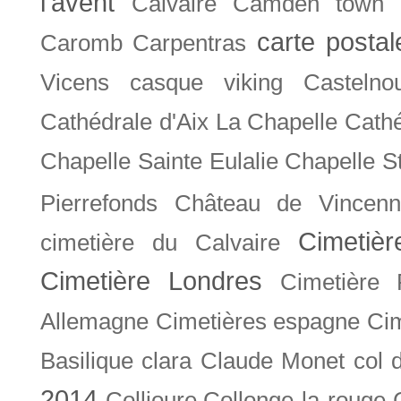
l'avent
Calvaire
Camden town
carte posta
Caromb
Carpentras
Vicens
casque viking
Castelno
Cathédrale d'Aix La Chapelle
Cathé
Chapelle Sainte Eulalie
Chapelle S
Pierrefonds
Château de Vincenn
Cimetiè
cimetière du Calvaire
Cimetière Londres
Cimetière 
Allemagne
Cimetières espagne
Cim
Basilique
clara
Claude Monet
col 
2014
Collioure
Collonge-la-rouge