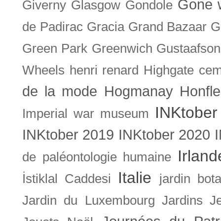
Gone w
Giverny
Glasgow
Gondole
de Padirac
Gracia
Grand Bazaar
G
Green Park
Greenwich
Gustaafson
Wheels
henri renard
Highgate cem
de la mode
Hogmanay
Honfle
INKtober
Imperial war museum
INKtober 2019
INKtober 2020
Irland
de paléontologie humaine
Italie
İstiklal Caddesi
jardin bot
Jardin du Luxembourg
Jardins
J