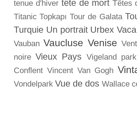
tête de mort
tenue d'hiver
Têtes 
To
Titanic
Topkapı
Tour de Galata
Turquie
Un portrait
Urbex
Vaca
Vaucluse
Venise
Vauban
Ven
Vieux Pays
noire
Vigeland park
Vint
Conflent
Vincent Van Gogh
Vue de dos
Vondelpark
Wallace co