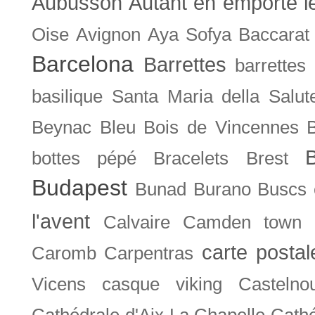
Aubusson
Autant en emporte l
Oise
Avignon
Aya Sofya
Baccarat
Barcelona
Barrettes
barrettes
basilique Santa Maria della Salut
Beynac
Bleu
Bois de Vincennes
bottes pépé
Bracelets
Brest
Budapest
Bunad
Burano
Buscs
l'avent
Calvaire
Camden town
carte posta
Caromb
Carpentras
Vicens
casque viking
Castelno
Cathédrale d'Aix La Chapelle
Cathé