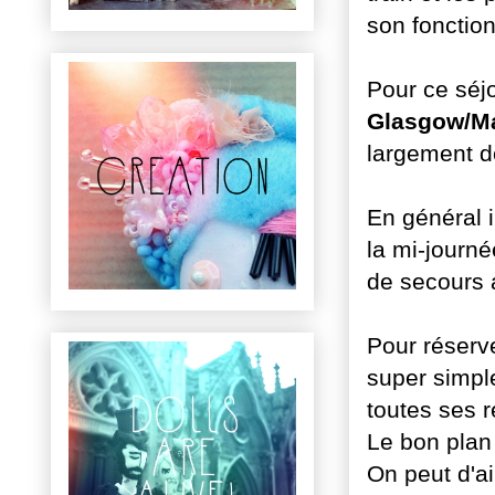
son fonctio
Pour ce séj
Glasgow/Ma
largement de
En général i
la mi-journé
de secours a
Pour réserve
super simpl
toutes ses r
Le bon plan 
On peut d'ai