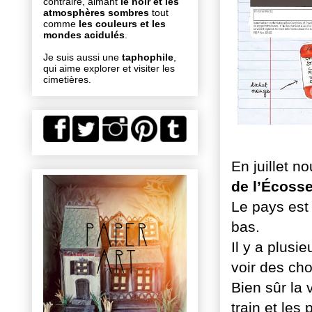
contraire, aimant
le noir et les
atmosphères sombres
tout
comme
les couleurs et les
mondes acidulés
.
Je suis aussi une
taphophile
,
qui aime explorer et visiter les
cimetières.
En juillet n
de l’Écosse
Le pays est
bas.
Il y a plusi
voir des ch
Bien sûr la
train et les