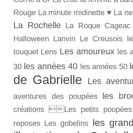
Rouge
La minute midinette ♥
La ne
La Rochelle
La Roque Cageac
Halloween
Lanvin
Le Creusois
l
Les amoureux
touquet
Lens
les 
les années 40
30
les années 50
de Gabrielle
Les aventu
les bro
aventures des poupées
créations Les petits poupées 
les gran
reposes
Les gobelins