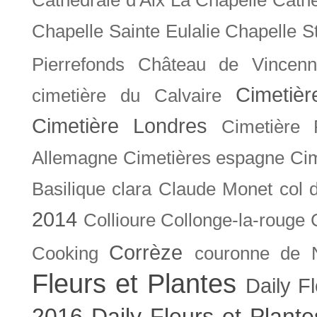
Chapelle Sainte Eulalie
Chapelle S
Pierrefonds
Château de Vincenn
Cimetiè
cimetière du Calvaire
Cimetière Londres
Cimetière 
Allemagne
Cimetières espagne
Cim
Basilique
clara
Claude Monet
col 
2014
Collioure
Collonge-la-rouge
Corrèze
Cooking
couronne de 
Fleurs et Plantes
Daily F
2016
Daily Fleurs et Plant