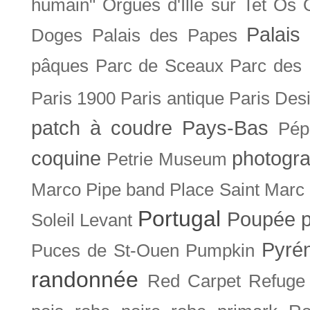
humain"
Orgues d'Ille sur Tet
Os
Palais 
Doges
Palais des Papes
pâques
Parc de Sceaux
Parc des
Paris 1900
Paris antique
Paris Des
patch à coudre
Pays-Bas
Pép
coquine
photogra
Petrie Museum
Marco
Pipe band
Place Saint Marc
Portugal
Poupée
Soleil Levant
Pyré
Puces de St-Ouen
Pumpkin
randonnée
Red Carpet
Refuge