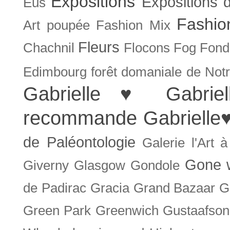
Expositions
Expositions
Eus
Fashio
Art poupée
Fashion Mix
Fleurs
Chachnil
Flocons
Fog
Fonda
Edimbourg
forêt domaniale de Not
Gabrielle ♥
Gabrie
recommande
Gabrielle
de Paléontologie
Galerie l'Art 
Gone w
Giverny
Glasgow
Gondole
de Padirac
Gracia
Grand Bazaar
G
Green Park
Greenwich
Gustaafson