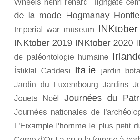
Wheels
henri renard
Highgate cem
de la mode
Hogmanay
Honfle
INKtober
Imperial war museum
INKtober 2019
INKtober 2020
Irland
de paléontologie humaine
Italie
İstiklal Caddesi
jardin bot
Jardin du Luxembourg
Jardins
J
Journées du Patr
Jouets Noël
Journées nationales de l'archéolo
L'Eixample
l'homme le plus petit 
Corne d'Or
La crue
la femme à bar