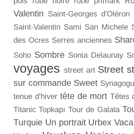
pois
robe noire
robe primark
Ro
Valentin
Saint-Georges d'Oléron
Saint-Valentin
Sami
San Michele
Shar
des Ocres
Serres anciennes
Sombre
Soho
Sonia Delaunay
So
voyages
Street s
street art
sur commande
Sweet
Synagog
tête de mort
tenue d'hiver
Têtes 
To
Titanic
Topkapı
Tour de Galata
Turquie
Un portrait
Urbex
Vaca