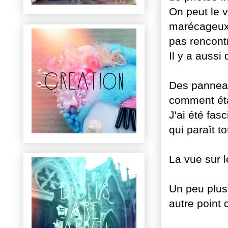
On peut le 
marécageux. 
pas rencontr
Il y a auss
Des panneau
comment étai
J'ai été fas
qui paraît 
La vue sur l
Un peu plus 
autre point 