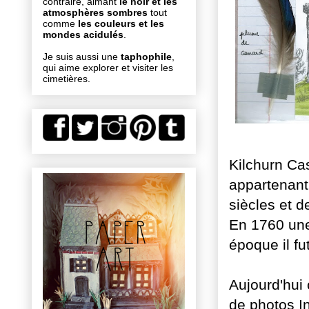
contraire, aimant
le noir et les
atmosphères sombres
tout
comme
les couleurs et les
mondes acidulés
.
Je suis aussi une
taphophile
,
qui aime explorer et visiter les
cimetières.
Kilchurn Ca
appartenant 
siècles et d
En 1760 une
époque il f
Aujourd'hui
de photos I