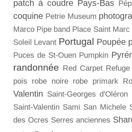
patch à coudre
Pays-Bas
Pép
coquine
photogra
Petrie Museum
Marco
Pipe band
Place Saint Marc
Portugal
Poupée
Soleil Levant
Pyré
Puces de St-Ouen
Pumpkin
randonnée
Red Carpet
Refuge
pois
robe noire
robe primark
Ro
Valentin
Saint-Georges d'Oléron
Saint-Valentin
Sami
San Michele
Shar
des Ocres
Serres anciennes