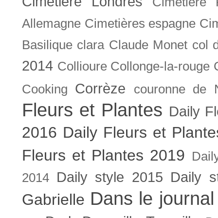
Cimetière Londres
Cimetière 
Allemagne
Cimetières espagne
Cim
Basilique
clara
Claude Monet
col 
2014
Collioure
Collonge-la-rouge
Corrèze
Cooking
couronne de 
Fleurs et Plantes
Daily F
2016
Daily Fleurs et Plant
Fleurs et Plantes 2019
Dail
Daily style 2015
Daily s
2014
Dans le journal
Gabrielle