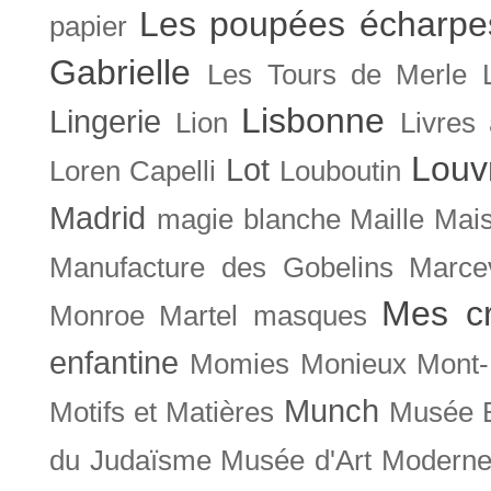
Les poupées écharpe
papier
Gabrielle
Les Tours de Merle
Lisbonne
Lingerie
Lion
Livres
Louv
Lot
Loren Capelli
Louboutin
Madrid
magie blanche
Maille
Mais
Manufacture des Gobelins
Marce
Mes cr
Monroe
Martel
masques
enfantine
Momies
Monieux
Mont-
Munch
Motifs et Matières
Musée B
du Judaïsme
Musée d'Art Moderne