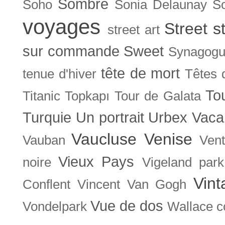
Sombre
Soho
Sonia Delaunay
So
voyages
Street s
street art
sur commande
Sweet
Synagog
tête de mort
tenue d'hiver
Têtes 
To
Titanic
Topkapı
Tour de Galata
Turquie
Un portrait
Urbex
Vaca
Vaucluse
Venise
Vauban
Ven
Vieux Pays
noire
Vigeland park
Vint
Conflent
Vincent Van Gogh
Vue de dos
Vondelpark
Wallace co