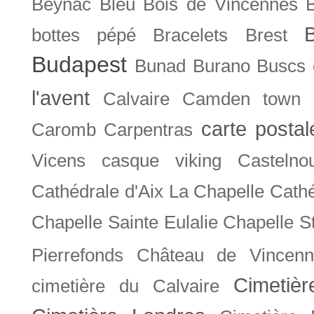
Beynac
Bleu
Bois de Vincennes
bottes pépé
Bracelets
Brest
Budapest
Bunad
Burano
Buscs
l'avent
Calvaire
Camden town
carte posta
Caromb
Carpentras
Vicens
casque viking
Castelno
Cathédrale d'Aix La Chapelle
Cathé
Chapelle Sainte Eulalie
Chapelle S
Pierrefonds
Château de Vincenn
Cimetiè
cimetière du Calvaire