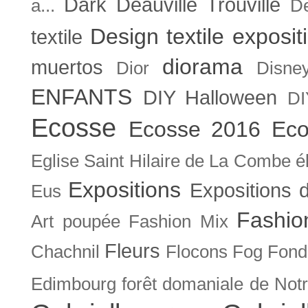
Dark
Deauville Trouville
a...
De
Design textile exposit
textile
diorama
muertos
Dior
Disne
ENFANTS
DIY Halloween
DI
Ecosse
Ecosse 2016
Eco
Eglise Saint Hilaire de La Combe
é
Expositions
Expositions
Eus
Fashio
Art poupée
Fashion Mix
Fleurs
Chachnil
Flocons
Fog
Fonda
Edimbourg
forêt domaniale de Not