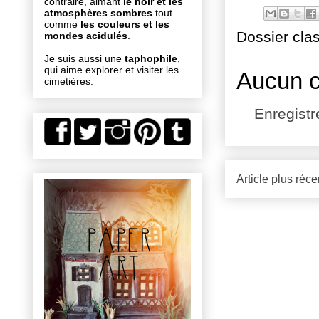
contraire, aimant
le noir et les
atmosphères sombres
tout
comme
les couleurs et les
Dossier cla
mondes acidulés
.
Je suis aussi une
taphophile
,
qui aime explorer et visiter les
Aucun 
cimetières.
Enregist
Article plus réce