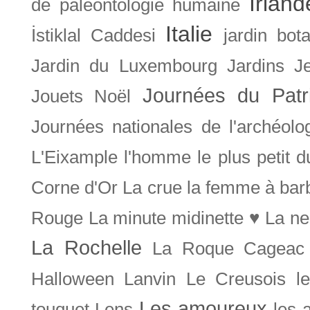
Irland
de paléontologie humaine
Italie
İstiklal Caddesi
jardin bot
Jardin du Luxembourg
Jardins
J
Journées du Patr
Jouets Noël
Journées nationales de l'archéolo
L'Eixample
l'homme le plus petit 
Corne d'Or
La crue
la femme à bar
Rouge
La minute midinette ♥
La ne
La Rochelle
La Roque Cageac
Halloween
Lanvin
Le Creusois
l
Les amoureux
touquet
Lens
les 