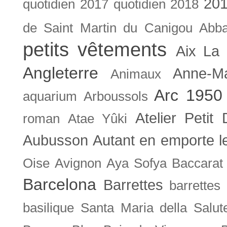
201
quotidien
2017 quotidien
2018
de Saint Martin du Canigou
Abb
petits vêtements
Aix La 
Angleterre
Anne-M
Animaux
Arc 1950
aquarium
Arboussols
Atelier Petit 
roman
Atae Yûki
Aubusson
Autant en emporte l
Oise
Avignon
Aya Sofya
Baccarat
Barcelona
Barrettes
barrettes
basilique Santa Maria della Salut