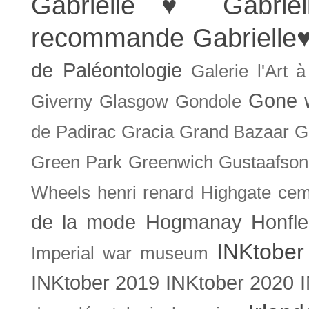
Gabrielle ♥
Gabrie
recommande
Gabrielle
de Paléontologie
Galerie l'Art 
Gone w
Giverny
Glasgow
Gondole
de Padirac
Gracia
Grand Bazaar
G
Green Park
Greenwich
Gustaafson
Wheels
henri renard
Highgate cem
de la mode
Hogmanay
Honfle
INKtober
Imperial war museum
INKtober 2019
INKtober 2020