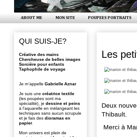
ABOUT ME
MON SITE
POUPEES PORTRAITS
lundi 23 n
QUI SUIS-JE?
Les pet
Créative des mains
Chercheuse de belles images
Sorcière pour enfants
Taphophile de voyage
Je m'appelle
Gabrielle Aznar
Je suis une
créatrice textile
(les poupées sont ma
spécialité), je
dessine et peins
Deux nouvel
à l'aquarelle en mélangeant les
Thibault.
techniques sans aucun scrupule
et je fais des
dioramas en
papier
.
Merci à Mar
Mon univers est plein de