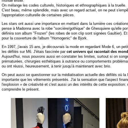
monde entier.
On mélange les codes culturels, historiques et ethnographiques à la truelle.
C'est beau, même splendide, mais avec un regard actuel, on ne peut s'empê
l'appropriation culturelle de certaines pièces.
Les stars ont aussi une importance en mettant dans la lumière ces créations e
pense à Madonna avec la robe "sorcière/gothique" de Ghesquiere qu'elle port
définira son album "Frozen" (les robes de son clip sont signées Gaultier). E
pour la couverture de l'album "Homogenic" de Bjork.
En 1997, j'avais 15 ans, je découvrais la mode en regardant Mode 6, un peti
les défilés sur M6. J'étais fascinée par
cet univers qui racontait des mond
Aujourd'hui, nous pouvons aussi en constater les limites, surtout si on song
prématurées, chirurgies esthétiques à outrance ou comportements problémat
ou ont réussi, heureusement, à tenir jusqu’à maintenant avec brio.
On peut aussi se questionner sur la médiatisation actuelle des défilés où la 
importante que les vêtements présentés. J'ai la sensation que l'aspect financ
l'explosion » de créativité et c'est aussi un des intérêts de cette exposition:
comprendre le présent.