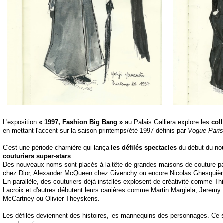
L'exposition
« 1997, Fashion Big Bang »
au Palais Galliera explore les
col
en mettant l'accent sur la saison printemps/été 1997 définis par
Vogue Paris
C'est une période charnière qui lança
les défilés spectacles
du début du nou
couturiers super-stars
.
Des nouveaux noms sont placés à la tête de grandes maisons de couture parf
chez Dior, Alexander McQueen chez Givenchy ou encore Nicolas Ghesquièr
En parallèle, des couturiers déjà installés explosent de créativité comme Thi
Lacroix et d'autres débutent leurs carrières comme Martin Margiela, Jeremy 
McCartney ou Olivier Theyskens.
Les défilés deviennent des histoires, les mannequins des personnages. Ce