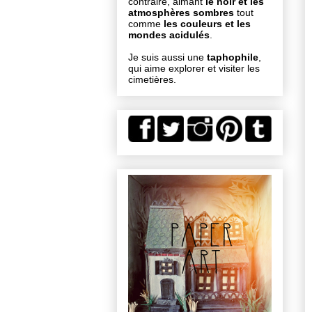
contraire, aimant
le noir et les
atmosphères sombres
tout
comme
les couleurs et les
mondes acidulés
.
Je suis aussi une
taphophile
,
qui aime explorer et visiter les
cimetières.