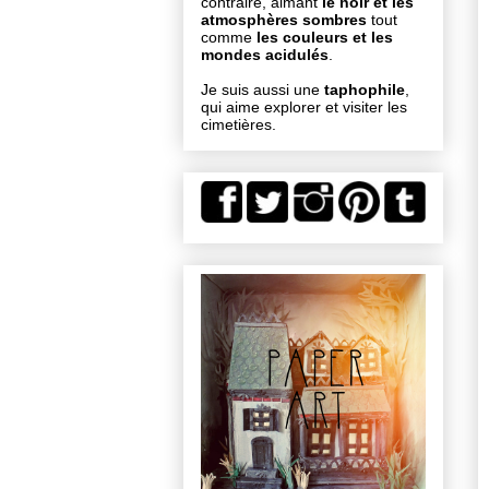
contraire, aimant
le noir et les
atmosphères sombres
tout
comme
les couleurs et les
mondes acidulés
.
Je suis aussi une
taphophile
,
qui aime explorer et visiter les
cimetières.