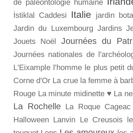
Irland
de paléontologie humaine
Italie
İstiklal Caddesi
jardin bot
Jardin du Luxembourg
Jardins
J
Journées du Patr
Jouets Noël
Journées nationales de l'archéolo
L'Eixample
l'homme le plus petit 
Corne d'Or
La crue
la femme à bar
Rouge
La minute midinette ♥
La ne
La Rochelle
La Roque Cageac
Halloween
Lanvin
Le Creusois
l
Les amoureux
touquet
Lens
les 