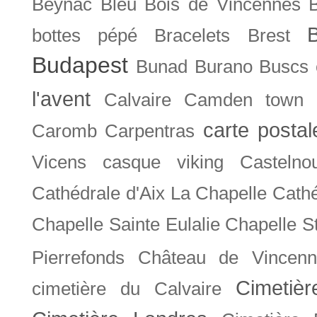
Beynac
Bleu
Bois de Vincennes
bottes pépé
Bracelets
Brest
Budapest
Bunad
Burano
Buscs
l'avent
Calvaire
Camden town
carte posta
Caromb
Carpentras
Vicens
casque viking
Castelno
Cathédrale d'Aix La Chapelle
Cathé
Chapelle Sainte Eulalie
Chapelle S
Pierrefonds
Château de Vincenn
Cimetiè
cimetière du Calvaire