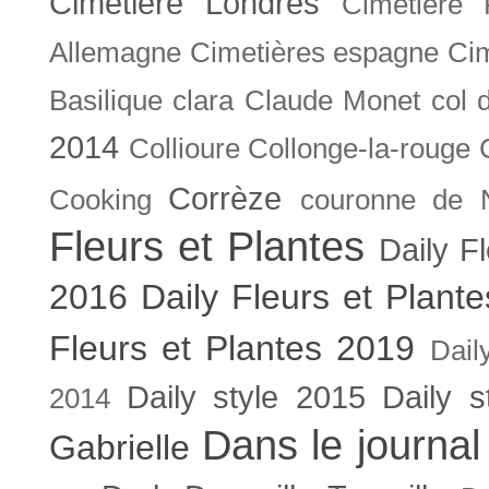
Cimetière Londres
Cimetière 
Allemagne
Cimetières espagne
Cim
Basilique
clara
Claude Monet
col 
2014
Collioure
Collonge-la-rouge
Corrèze
Cooking
couronne de 
Fleurs et Plantes
Daily F
2016
Daily Fleurs et Plant
Fleurs et Plantes 2019
Dail
Daily style 2015
Daily s
2014
Dans le journal
Gabrielle