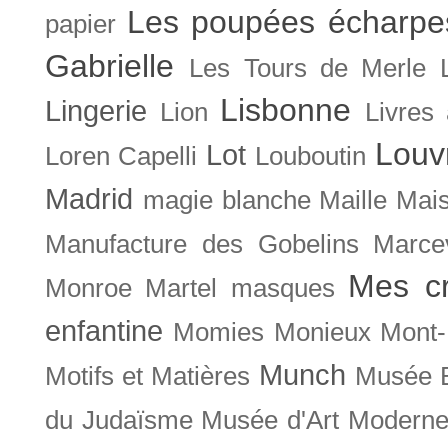
Les poupées écharpe
papier
Gabrielle
Les Tours de Merle
Lisbonne
Lingerie
Lion
Livres
Louv
Lot
Loren Capelli
Louboutin
Madrid
magie blanche
Maille
Mais
Manufacture des Gobelins
Marce
Mes cr
Monroe
Martel
masques
enfantine
Momies
Monieux
Mont-
Munch
Motifs et Matières
Musée B
du Judaïsme
Musée d'Art Moderne