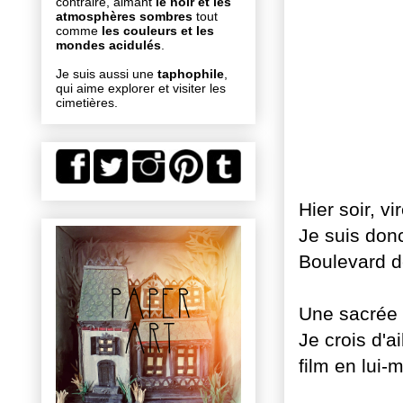
contraire, aimant
le noir et les
atmosphères sombres
tout
comme
les couleurs et les
mondes acidulés
.
Je suis aussi une
taphophile
,
qui aime explorer et visiter les
cimetières.
Hier soir, v
Je suis donc
Boulevard de
Une sacrée 
Je crois d'ai
film en lui-