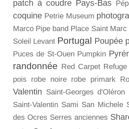
patch à coudre
Pays-Bas
Pép
coquine
photogra
Petrie Museum
Marco
Pipe band
Place Saint Marc
Portugal
Poupée
Soleil Levant
Pyré
Puces de St-Ouen
Pumpkin
randonnée
Red Carpet
Refuge
pois
robe noire
robe primark
Ro
Valentin
Saint-Georges d'Oléron
Saint-Valentin
Sami
San Michele
Shar
des Ocres
Serres anciennes