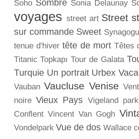
Sombre
Soho
Sonia Delaunay
So
voyages
Street s
street art
sur commande
Sweet
Synagog
tête de mort
tenue d'hiver
Têtes 
To
Titanic
Topkapı
Tour de Galata
Turquie
Un portrait
Urbex
Vaca
Vaucluse
Venise
Vauban
Ven
Vieux Pays
noire
Vigeland park
Vint
Conflent
Vincent Van Gogh
Vue de dos
Vondelpark
Wallace co