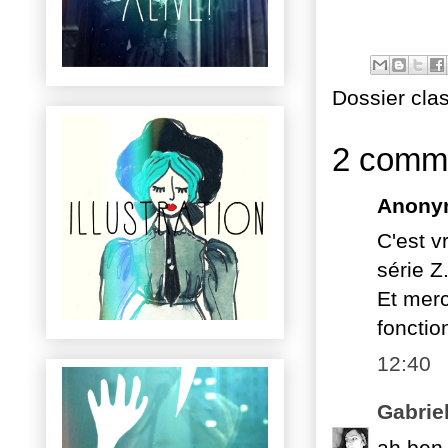
Dossier cla
2 comme
Anony
C'est v
série Z
Et merc
fonctio
12:40
Gabrie
ah ben 