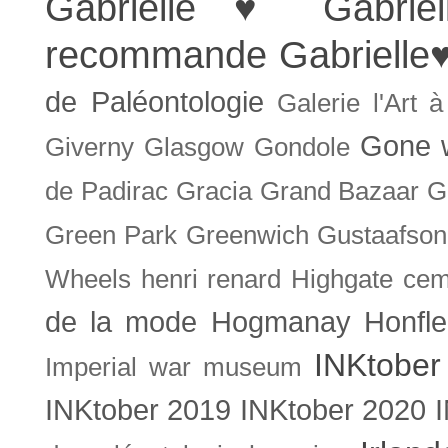
Gabrielle ♥
Gabrie
recommande
Gabrielle
de Paléontologie
Galerie l'Art 
Gone w
Giverny
Glasgow
Gondole
de Padirac
Gracia
Grand Bazaar
G
Green Park
Greenwich
Gustaafson
Wheels
henri renard
Highgate cem
de la mode
Hogmanay
Honfle
INKtober
Imperial war museum
INKtober 2019
INKtober 2020