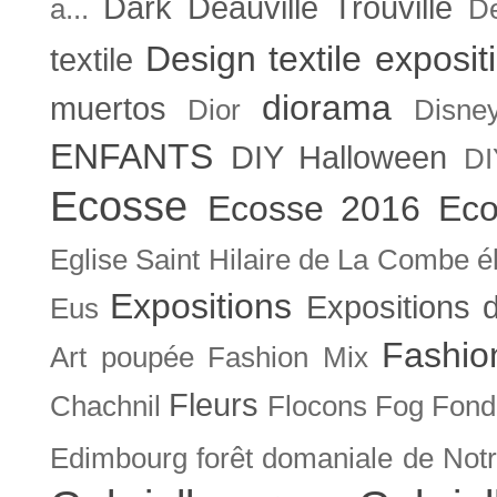
Dark
Deauville Trouville
a...
De
Design textile exposit
textile
diorama
muertos
Dior
Disne
ENFANTS
DIY Halloween
DI
Ecosse
Ecosse 2016
Eco
Eglise Saint Hilaire de La Combe
é
Expositions
Expositions
Eus
Fashio
Art poupée
Fashion Mix
Fleurs
Chachnil
Flocons
Fog
Fonda
Edimbourg
forêt domaniale de Not