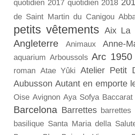
201
quotidien
2017 quotidien
2018
de Saint Martin du Canigou
Abb
petits vêtements
Aix La 
Angleterre
Anne-M
Animaux
Arc 1950
aquarium
Arboussols
Atelier Petit 
roman
Atae Yûki
Aubusson
Autant en emporte l
Oise
Avignon
Aya Sofya
Baccarat
Barcelona
Barrettes
barrettes
basilique Santa Maria della Salut