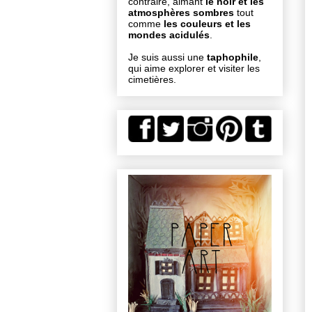
contraire, aimant
le noir et les
atmosphères sombres
tout
comme
les couleurs et les
mondes acidulés
.
Je suis aussi une
taphophile
,
qui aime explorer et visiter les
cimetières.