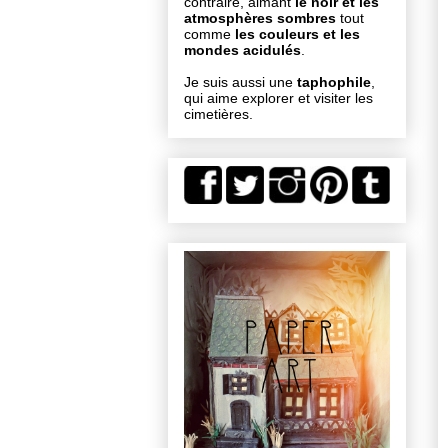
contraire, aimant
le noir et les
atmosphères sombres
tout
comme
les couleurs et les
mondes acidulés
.
Je suis aussi une
taphophile
,
qui aime explorer et visiter les
cimetières.