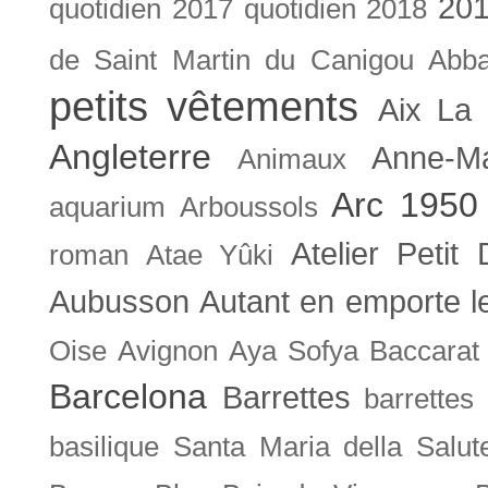
201
quotidien
2017 quotidien
2018
de Saint Martin du Canigou
Abb
petits vêtements
Aix La 
Angleterre
Anne-M
Animaux
Arc 1950
aquarium
Arboussols
Atelier Petit 
roman
Atae Yûki
Aubusson
Autant en emporte l
Oise
Avignon
Aya Sofya
Baccarat
Barcelona
Barrettes
barrettes
basilique Santa Maria della Salut