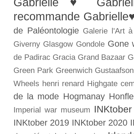
Gabrielle ♥
Gabrie
recommande
Gabrielle
de Paléontologie
Galerie l'Art 
Gone w
Giverny
Glasgow
Gondole
de Padirac
Gracia
Grand Bazaar
G
Green Park
Greenwich
Gustaafson
Wheels
henri renard
Highgate cem
de la mode
Hogmanay
Honfle
INKtober
Imperial war museum
INKtober 2019
INKtober 2020