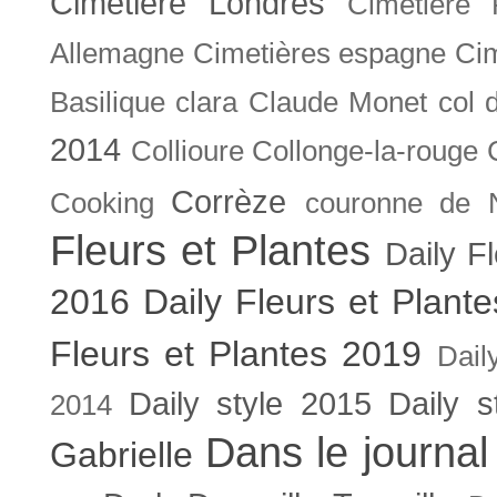
Cimetière Londres
Cimetière 
Allemagne
Cimetières espagne
Cim
Basilique
clara
Claude Monet
col 
2014
Collioure
Collonge-la-rouge
Corrèze
Cooking
couronne de 
Fleurs et Plantes
Daily F
2016
Daily Fleurs et Plant
Fleurs et Plantes 2019
Dail
Daily style 2015
Daily s
2014
Dans le journal
Gabrielle