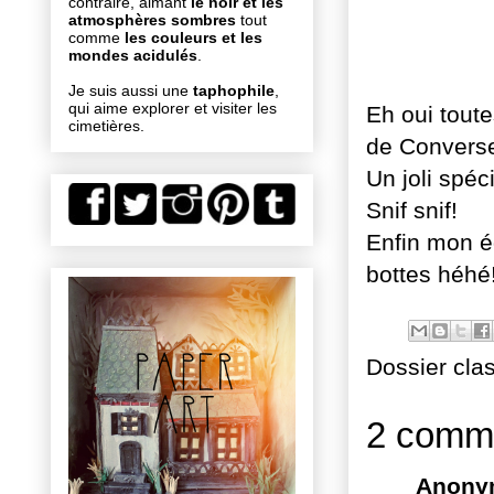
contraire, aimant
le noir et les
atmosphères sombres
tout
comme
les couleurs et les
mondes acidulés
.
Je suis aussi une
taphophile
,
qui aime explorer et visiter les
Eh oui toute
cimetières.
de Convers
Un joli
spéc
Snif
snif
!
Enfin mon é
bottes
héhé
Dossier cla
2 comme
Anony