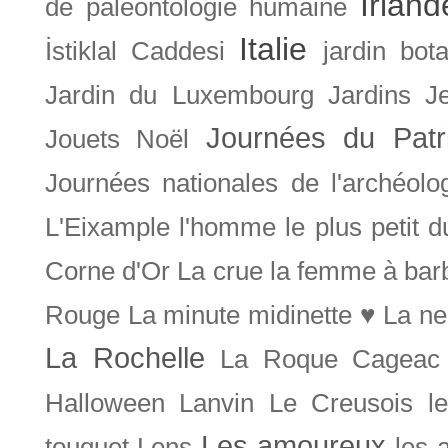
Irland
de paléontologie humaine
Italie
İstiklal Caddesi
jardin bot
Jardin du Luxembourg
Jardins
J
Journées du Patr
Jouets Noël
Journées nationales de l'archéolo
L'Eixample
l'homme le plus petit 
Corne d'Or
La crue
la femme à bar
Rouge
La minute midinette ♥
La ne
La Rochelle
La Roque Cageac
Halloween
Lanvin
Le Creusois
l
Les amoureux
touquet
Lens
les 