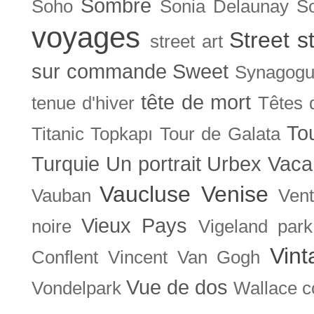
Sombre
Soho
Sonia Delaunay
So
voyages
Street s
street art
sur commande
Sweet
Synagog
tête de mort
tenue d'hiver
Têtes 
To
Titanic
Topkapı
Tour de Galata
Turquie
Un portrait
Urbex
Vaca
Vaucluse
Venise
Vauban
Ven
Vieux Pays
noire
Vigeland park
Vint
Conflent
Vincent Van Gogh
Vue de dos
Vondelpark
Wallace co