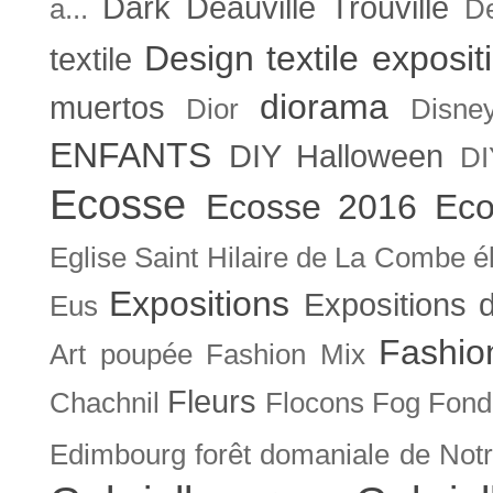
Dark
Deauville Trouville
a...
De
Design textile exposit
textile
diorama
muertos
Dior
Disne
ENFANTS
DIY Halloween
DI
Ecosse
Ecosse 2016
Eco
Eglise Saint Hilaire de La Combe
é
Expositions
Expositions
Eus
Fashio
Art poupée
Fashion Mix
Fleurs
Chachnil
Flocons
Fog
Fonda
Edimbourg
forêt domaniale de Not