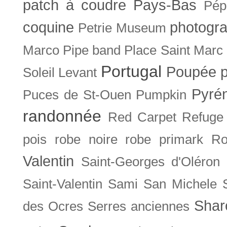
patch à coudre
Pays-Bas
Pép
coquine
photogra
Petrie Museum
Marco
Pipe band
Place Saint Marc
Portugal
Poupée
Soleil Levant
Pyré
Puces de St-Ouen
Pumpkin
randonnée
Red Carpet
Refuge
pois
robe noire
robe primark
Ro
Valentin
Saint-Georges d'Oléron
Saint-Valentin
Sami
San Michele
Shar
des Ocres
Serres anciennes