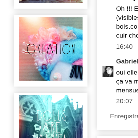
Oh !!! E
(visible
bois.co
cuir cho
16:40
Gabrie
oui elle
ça va m
mensuel
20:07
Enregist