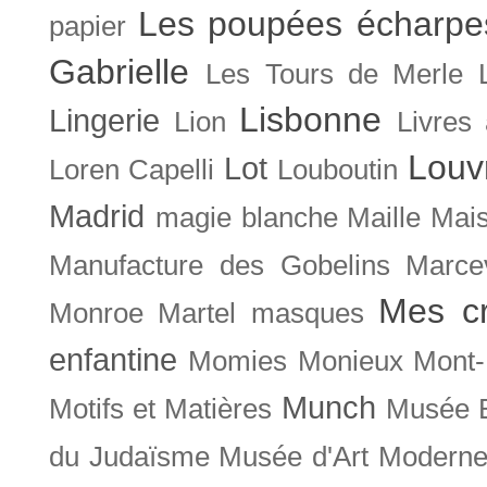
Les poupées écharpe
papier
Gabrielle
Les Tours de Merle
Lisbonne
Lingerie
Lion
Livres
Louv
Lot
Loren Capelli
Louboutin
Madrid
magie blanche
Maille
Mais
Manufacture des Gobelins
Marce
Mes cr
Monroe
Martel
masques
enfantine
Momies
Monieux
Mont-
Munch
Motifs et Matières
Musée B
du Judaïsme
Musée d'Art Moderne