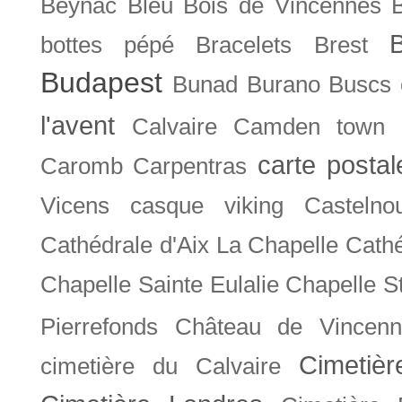
Beynac
Bleu
Bois de Vincennes
bottes pépé
Bracelets
Brest
Budapest
Bunad
Burano
Buscs
l'avent
Calvaire
Camden town
carte posta
Caromb
Carpentras
Vicens
casque viking
Castelno
Cathédrale d'Aix La Chapelle
Cathé
Chapelle Sainte Eulalie
Chapelle S
Pierrefonds
Château de Vincenn
Cimetiè
cimetière du Calvaire