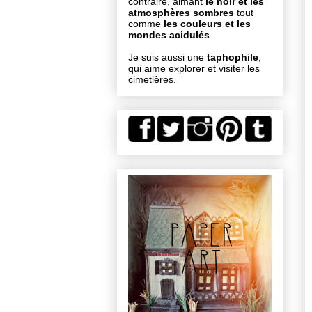
contraire, aimant
le noir et les
atmosphères sombres
tout
comme
les couleurs et les
mondes acidulés
.
Je suis aussi une
taphophile
,
qui aime explorer et visiter les
cimetières.