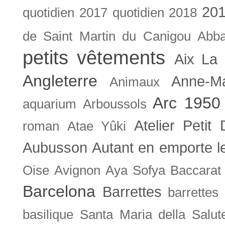
201
quotidien
2017 quotidien
2018
de Saint Martin du Canigou
Abb
petits vêtements
Aix La 
Angleterre
Anne-M
Animaux
Arc 1950
aquarium
Arboussols
Atelier Petit 
roman
Atae Yûki
Aubusson
Autant en emporte l
Oise
Avignon
Aya Sofya
Baccarat
Barcelona
Barrettes
barrettes
basilique Santa Maria della Salut