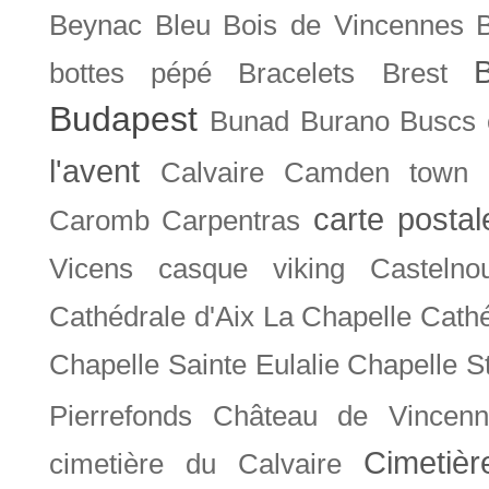
Beynac
Bleu
Bois de Vincennes
bottes pépé
Bracelets
Brest
Budapest
Bunad
Burano
Buscs
l'avent
Calvaire
Camden town
carte posta
Caromb
Carpentras
Vicens
casque viking
Castelno
Cathédrale d'Aix La Chapelle
Cathé
Chapelle Sainte Eulalie
Chapelle S
Pierrefonds
Château de Vincenn
Cimetiè
cimetière du Calvaire