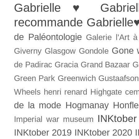
Gabrielle ♥
Gabrie
recommande
Gabrielle
de Paléontologie
Galerie l'Art 
Gone w
Giverny
Glasgow
Gondole
de Padirac
Gracia
Grand Bazaar
G
Green Park
Greenwich
Gustaafson
Wheels
henri renard
Highgate cem
de la mode
Hogmanay
Honfle
INKtober
Imperial war museum
INKtober 2019
INKtober 2020