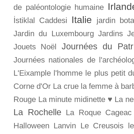
Irland
de paléontologie humaine
Italie
İstiklal Caddesi
jardin bot
Jardin du Luxembourg
Jardins
J
Journées du Patr
Jouets Noël
Journées nationales de l'archéolo
L'Eixample
l'homme le plus petit 
Corne d'Or
La crue
la femme à bar
Rouge
La minute midinette ♥
La ne
La Rochelle
La Roque Cageac
Halloween
Lanvin
Le Creusois
l