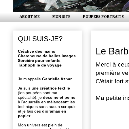
ABOUT ME
MON SITE
POUPEES PORTRAITS
dimanche 2
QUI SUIS-JE?
Le Barbe
Créative des mains
Chercheuse de belles images
Sorcière pour enfants
Merci à ceux
Taphophile de voyage
première ve
Je m'appelle
Gabrielle Aznar
C'était fort
Je suis une
créatrice textile
(les poupées sont ma
Ma petite ins
spécialité), je
dessine et peins
à l'aquarelle en mélangeant les
techniques sans aucun scrupule
et je fais des
dioramas en
papier
.
Mon univers est plein de