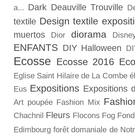
Dark
Deauville Trouville
a...
De
Design textile exposit
textile
diorama
muertos
Dior
Disne
ENFANTS
DIY Halloween
DI
Ecosse
Ecosse 2016
Eco
Eglise Saint Hilaire de La Combe
é
Expositions
Expositions
Eus
Fashio
Art poupée
Fashion Mix
Fleurs
Chachnil
Flocons
Fog
Fonda
Edimbourg
forêt domaniale de Not