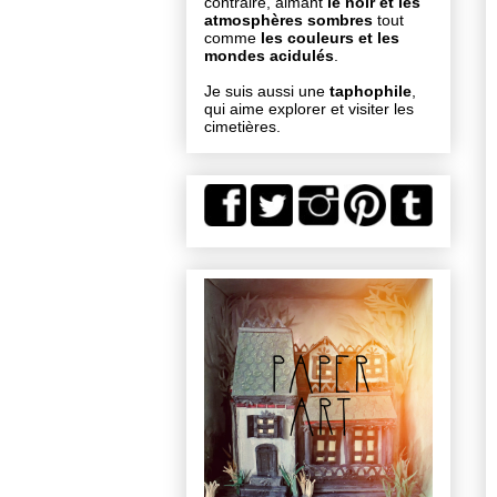
contraire, aimant
le noir et les
atmosphères sombres
tout
comme
les couleurs et les
mondes acidulés
.
Je suis aussi une
taphophile
,
qui aime explorer et visiter les
cimetières.