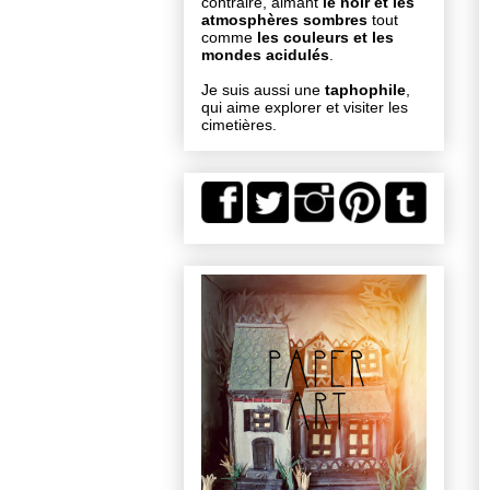
contraire, aimant
le noir et les
atmosphères sombres
tout
comme
les couleurs et les
mondes acidulés
.
Je suis aussi une
taphophile
,
qui aime explorer et visiter les
cimetières.