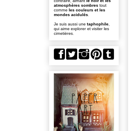
contraire, aimant
le noir et les
atmosphères sombres
tout
comme
les couleurs et les
mondes acidulés
.
Je suis aussi une
taphophile
,
qui aime explorer et visiter les
cimetières.