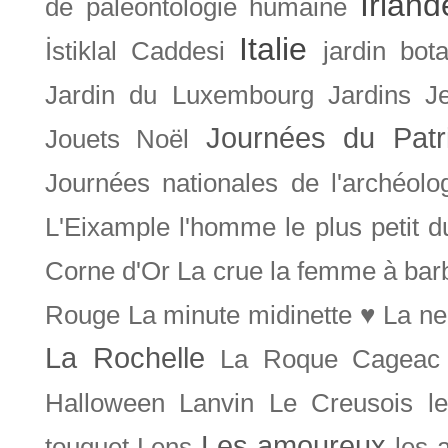
Irland
de paléontologie humaine
Italie
İstiklal Caddesi
jardin bot
Jardin du Luxembourg
Jardins
J
Journées du Patr
Jouets Noël
Journées nationales de l'archéolo
L'Eixample
l'homme le plus petit 
Corne d'Or
La crue
la femme à bar
Rouge
La minute midinette ♥
La ne
La Rochelle
La Roque Cageac
Halloween
Lanvin
Le Creusois
l
Les amoureux
touquet
Lens
les 