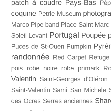
patch à coudre
Pays-Bas
Pép
coquine
photogra
Petrie Museum
Marco
Pipe band
Place Saint Marc
Portugal
Poupée
Soleil Levant
Pyré
Puces de St-Ouen
Pumpkin
randonnée
Red Carpet
Refuge
pois
robe noire
robe primark
Ro
Valentin
Saint-Georges d'Oléron
Saint-Valentin
Sami
San Michele
Shar
des Ocres
Serres anciennes