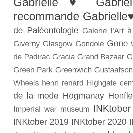
Gabrielle ♥
Gabrie
recommande
Gabrielle
de Paléontologie
Galerie l'Art 
Gone w
Giverny
Glasgow
Gondole
de Padirac
Gracia
Grand Bazaar
G
Green Park
Greenwich
Gustaafson
Wheels
henri renard
Highgate cem
de la mode
Hogmanay
Honfle
INKtober
Imperial war museum
INKtober 2019
INKtober 2020