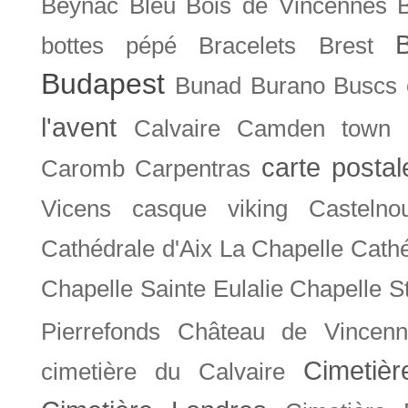
Beynac
Bleu
Bois de Vincennes
bottes pépé
Bracelets
Brest
Budapest
Bunad
Burano
Buscs
l'avent
Calvaire
Camden town
carte posta
Caromb
Carpentras
Vicens
casque viking
Castelno
Cathédrale d'Aix La Chapelle
Cathé
Chapelle Sainte Eulalie
Chapelle S
Pierrefonds
Château de Vincenn
Cimetiè
cimetière du Calvaire