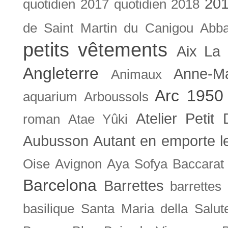
201
quotidien
2017 quotidien
2018
de Saint Martin du Canigou
Abb
petits vêtements
Aix La 
Angleterre
Anne-M
Animaux
Arc 1950
aquarium
Arboussols
Atelier Petit 
roman
Atae Yûki
Aubusson
Autant en emporte l
Oise
Avignon
Aya Sofya
Baccarat
Barcelona
Barrettes
barrettes
basilique Santa Maria della Salut