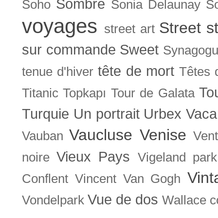
Sombre
Soho
Sonia Delaunay
So
voyages
Street s
street art
sur commande
Sweet
Synagog
tête de mort
tenue d'hiver
Têtes 
To
Titanic
Topkapı
Tour de Galata
Turquie
Un portrait
Urbex
Vaca
Vaucluse
Venise
Vauban
Ven
Vieux Pays
noire
Vigeland park
Vint
Conflent
Vincent Van Gogh
Vue de dos
Vondelpark
Wallace co