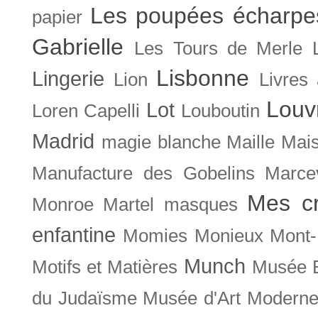
Les poupées écharpe
papier
Gabrielle
Les Tours de Merle
Lisbonne
Lingerie
Lion
Livres
Louv
Lot
Loren Capelli
Louboutin
Madrid
magie blanche
Maille
Mais
Manufacture des Gobelins
Marce
Mes cr
Monroe
Martel
masques
enfantine
Momies
Monieux
Mont-
Munch
Motifs et Matières
Musée B
du Judaïsme
Musée d'Art Moderne