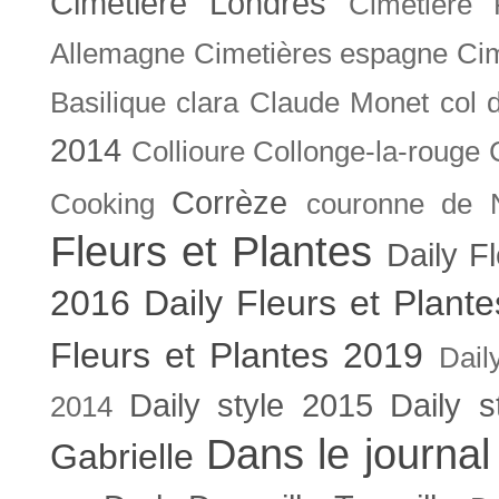
Cimetière Londres
Cimetière 
Allemagne
Cimetières espagne
Cim
Basilique
clara
Claude Monet
col 
2014
Collioure
Collonge-la-rouge
Corrèze
Cooking
couronne de 
Fleurs et Plantes
Daily F
2016
Daily Fleurs et Plant
Fleurs et Plantes 2019
Dail
Daily style 2015
Daily s
2014
Dans le journal
Gabrielle