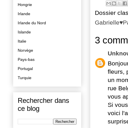
Hongrie
Dossier cla
Irlande
Gabrielle♥P
Irlande du Nord
Islande
3 comme
Italie
Norvège
Unkno
Pays-bas
Bonjour
Portugal
fleurs,
Turquie
un mome
rue Bel
vous ap
Rechercher dans
Si vous
ce blog
voici l
surpris