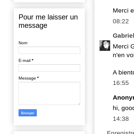
Merci e
Pour me laisser un
08:22
message
Gabrie
Nom
Merci G
n'en vo
E-mail
*
A bient
Message
*
16:55
Anony
hi, goo
14:38
Enregist