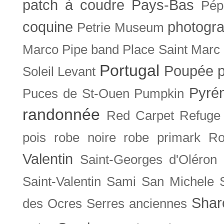
patch à coudre
Pays-Bas
Pép
coquine
photogra
Petrie Museum
Marco
Pipe band
Place Saint Marc
Portugal
Poupée
Soleil Levant
Pyré
Puces de St-Ouen
Pumpkin
randonnée
Red Carpet
Refuge
pois
robe noire
robe primark
Ro
Valentin
Saint-Georges d'Oléron
Saint-Valentin
Sami
San Michele
Shar
des Ocres
Serres anciennes