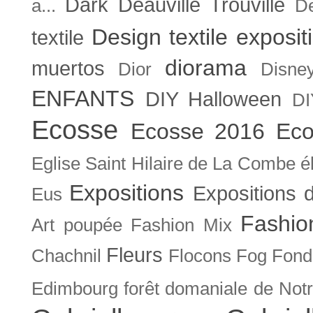
Dark
Deauville Trouville
a...
De
Design textile exposit
textile
diorama
muertos
Dior
Disne
ENFANTS
DIY Halloween
DI
Ecosse
Ecosse 2016
Eco
Eglise Saint Hilaire de La Combe
é
Expositions
Expositions
Eus
Fashio
Art poupée
Fashion Mix
Fleurs
Chachnil
Flocons
Fog
Fonda
Edimbourg
forêt domaniale de Not