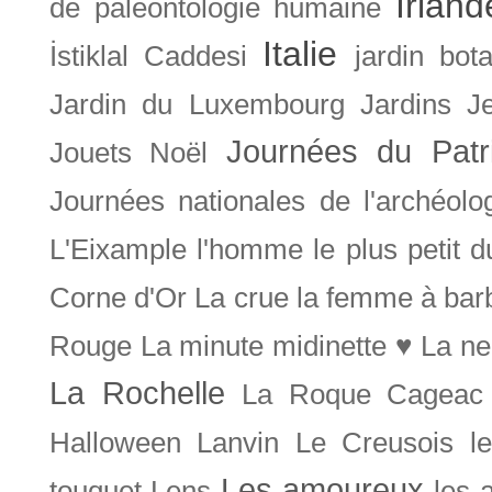
Irland
de paléontologie humaine
Italie
İstiklal Caddesi
jardin bot
Jardin du Luxembourg
Jardins
J
Journées du Patr
Jouets Noël
Journées nationales de l'archéolo
L'Eixample
l'homme le plus petit 
Corne d'Or
La crue
la femme à bar
Rouge
La minute midinette ♥
La ne
La Rochelle
La Roque Cageac
Halloween
Lanvin
Le Creusois
l
Les amoureux
touquet
Lens
les 