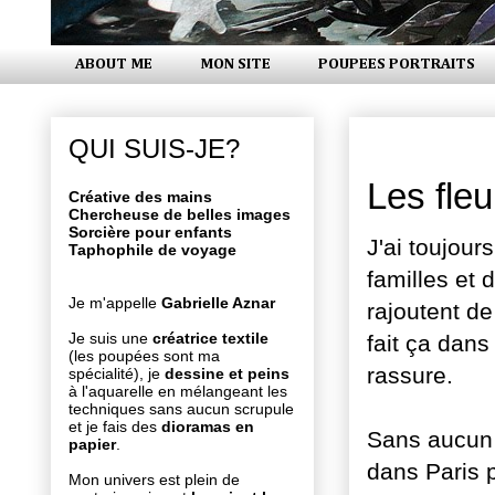
ABOUT ME
MON SITE
POUPEES PORTRAITS
lundi 4 mai
QUI SUIS-JE?
Les fle
Créative des mains
Chercheuse de belles images
Sorcière pour enfants
J'ai toujour
Taphophile de voyage
familles et 
Je m'appelle
Gabrielle Aznar
rajoutent de
Je suis une
créatrice textile
fait ça dans
(les poupées sont ma
rassure.
spécialité), je
dessine et peins
à l'aquarelle en mélangeant les
techniques sans aucun scrupule
et je fais des
dioramas en
Sans aucun 
papier
.
dans Paris 
Mon univers est plein de