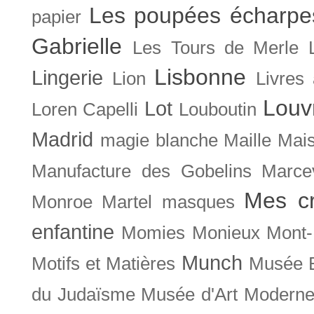
Les poupées écharpe
papier
Gabrielle
Les Tours de Merle
Lisbonne
Lingerie
Lion
Livres
Louv
Lot
Loren Capelli
Louboutin
Madrid
magie blanche
Maille
Mais
Manufacture des Gobelins
Marce
Mes cr
Monroe
Martel
masques
enfantine
Momies
Monieux
Mont-
Munch
Motifs et Matières
Musée B
du Judaïsme
Musée d'Art Moderne