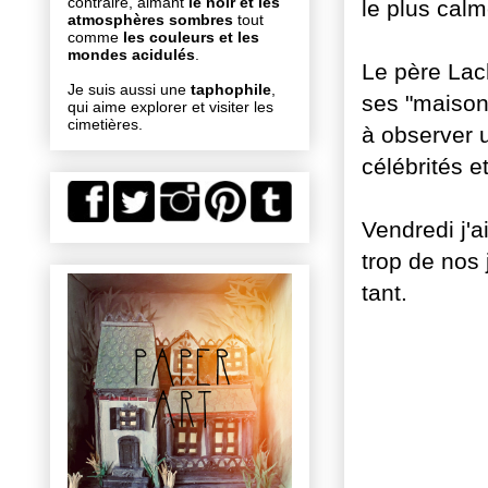
contraire, aimant
le noir et les
le plus cal
atmosphères sombres
tout
comme
les couleurs et les
mondes acidulés
.
Le père Lach
Je suis aussi une
taphophile
,
ses "maisons
qui aime explorer et visiter les
cimetières.
à observer u
célébrités et
Vendredi j'a
trop de nos 
tant.