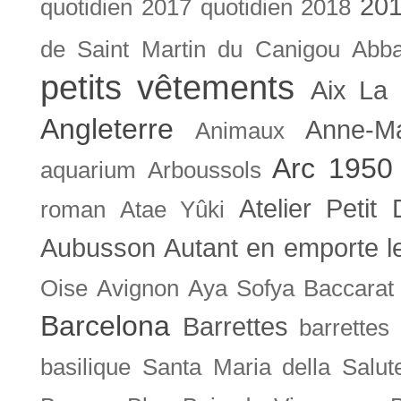
201
quotidien
2017 quotidien
2018
de Saint Martin du Canigou
Abb
petits vêtements
Aix La 
Angleterre
Anne-M
Animaux
Arc 1950
aquarium
Arboussols
Atelier Petit 
roman
Atae Yûki
Aubusson
Autant en emporte l
Oise
Avignon
Aya Sofya
Baccarat
Barcelona
Barrettes
barrettes
basilique Santa Maria della Salut