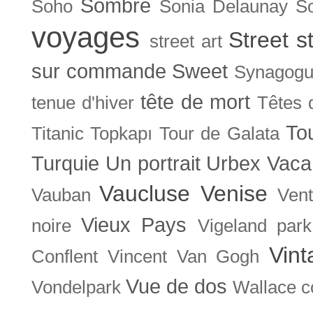
Sombre
Soho
Sonia Delaunay
So
voyages
Street s
street art
sur commande
Sweet
Synagog
tête de mort
tenue d'hiver
Têtes 
To
Titanic
Topkapı
Tour de Galata
Turquie
Un portrait
Urbex
Vaca
Vaucluse
Venise
Vauban
Ven
Vieux Pays
noire
Vigeland park
Vint
Conflent
Vincent Van Gogh
Vue de dos
Vondelpark
Wallace co