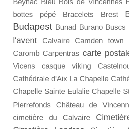
Beynac
Bleu
Bois de Vincennes
bottes pépé
Bracelets
Brest
Budapest
Bunad
Burano
Buscs
l'avent
Calvaire
Camden town
carte posta
Caromb
Carpentras
Vicens
casque viking
Castelno
Cathédrale d'Aix La Chapelle
Cathé
Chapelle Sainte Eulalie
Chapelle S
Pierrefonds
Château de Vincenn
Cimetiè
cimetière du Calvaire