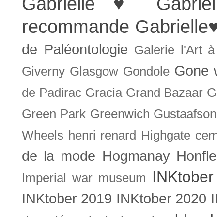
Gabrielle ♥
Gabrie
recommande
Gabrielle
de Paléontologie
Galerie l'Art 
Gone w
Giverny
Glasgow
Gondole
de Padirac
Gracia
Grand Bazaar
G
Green Park
Greenwich
Gustaafson
Wheels
henri renard
Highgate cem
de la mode
Hogmanay
Honfle
INKtober
Imperial war museum
INKtober 2019
INKtober 2020