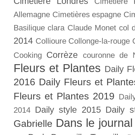
Cimetière Londres
Cimetière 
Allemagne
Cimetières espagne
Cim
Basilique
clara
Claude Monet
col 
2014
Collioure
Collonge-la-rouge
Corrèze
Cooking
couronne de 
Fleurs et Plantes
Daily F
2016
Daily Fleurs et Plant
Fleurs et Plantes 2019
Dail
Daily style 2015
Daily s
2014
Dans le journal
Gabrielle