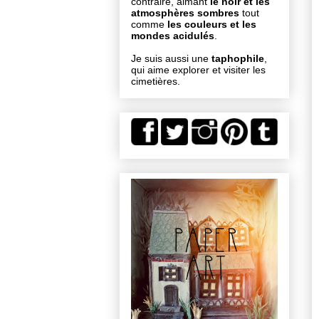
contraire, aimant
le noir et les
atmosphères sombres
tout
comme
les couleurs et les
mondes acidulés
.
Je suis aussi une
taphophile
,
qui aime explorer et visiter les
cimetières.