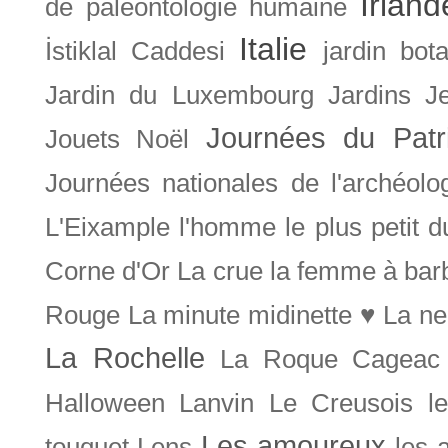
Irland
de paléontologie humaine
Italie
İstiklal Caddesi
jardin bot
Jardin du Luxembourg
Jardins
J
Journées du Patr
Jouets Noël
Journées nationales de l'archéolo
L'Eixample
l'homme le plus petit 
Corne d'Or
La crue
la femme à bar
Rouge
La minute midinette ♥
La ne
La Rochelle
La Roque Cageac
Halloween
Lanvin
Le Creusois
l
Les amoureux
touquet
Lens
les 