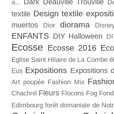
Dark
Deauville Trouville
a...
De
Design textile exposit
textile
diorama
muertos
Dior
Disne
ENFANTS
DIY Halloween
DI
Ecosse
Ecosse 2016
Eco
Eglise Saint Hilaire de La Combe
é
Expositions
Expositions
Eus
Fashio
Art poupée
Fashion Mix
Fleurs
Chachnil
Flocons
Fog
Fonda
Edimbourg
forêt domaniale de Not