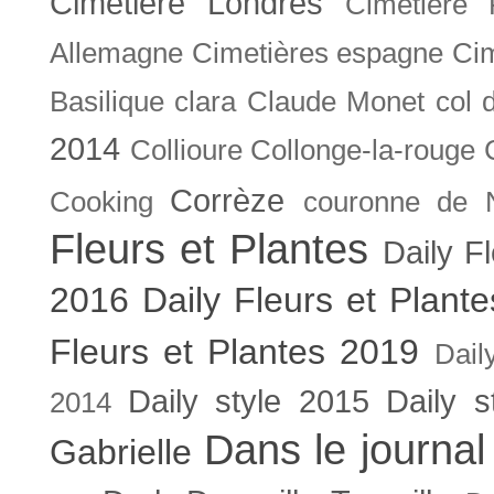
Cimetière Londres
Cimetière 
Allemagne
Cimetières espagne
Cim
Basilique
clara
Claude Monet
col 
2014
Collioure
Collonge-la-rouge
Corrèze
Cooking
couronne de 
Fleurs et Plantes
Daily F
2016
Daily Fleurs et Plant
Fleurs et Plantes 2019
Dail
Daily style 2015
Daily s
2014
Dans le journal
Gabrielle