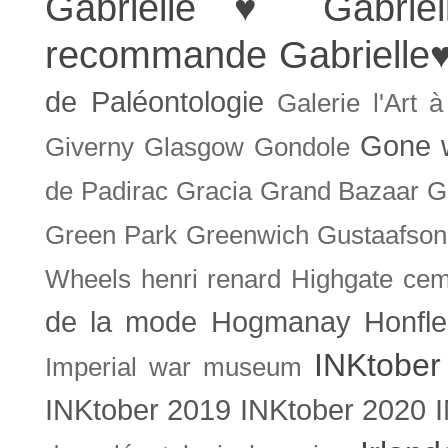
Gabrielle ♥
Gabrie
recommande
Gabrielle
de Paléontologie
Galerie l'Art 
Gone w
Giverny
Glasgow
Gondole
de Padirac
Gracia
Grand Bazaar
G
Green Park
Greenwich
Gustaafson
Wheels
henri renard
Highgate cem
de la mode
Hogmanay
Honfle
INKtober
Imperial war museum
INKtober 2019
INKtober 2020