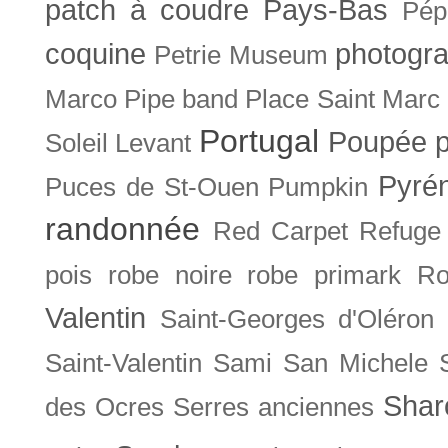
patch à coudre
Pays-Bas
Pép
coquine
photogra
Petrie Museum
Marco
Pipe band
Place Saint Marc
Portugal
Poupée
Soleil Levant
Pyré
Puces de St-Ouen
Pumpkin
randonnée
Red Carpet
Refuge
pois
robe noire
robe primark
Ro
Valentin
Saint-Georges d'Oléron
Saint-Valentin
Sami
San Michele
Shar
des Ocres
Serres anciennes