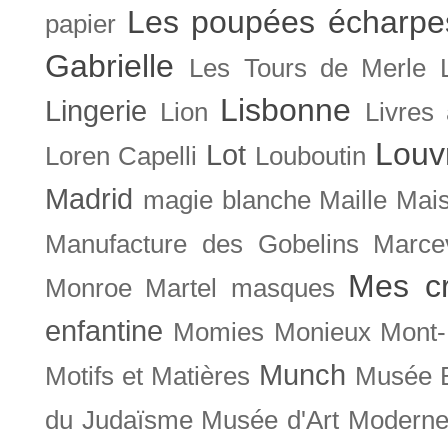
Les poupées écharpe
papier
Gabrielle
Les Tours de Merle
Lisbonne
Lingerie
Lion
Livres
Louv
Lot
Loren Capelli
Louboutin
Madrid
magie blanche
Maille
Mais
Manufacture des Gobelins
Marce
Mes cr
Monroe
Martel
masques
enfantine
Momies
Monieux
Mont-
Munch
Motifs et Matières
Musée B
du Judaïsme
Musée d'Art Moderne