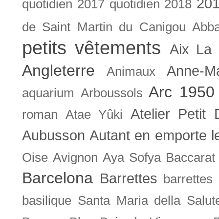
201
quotidien
2017 quotidien
2018
de Saint Martin du Canigou
Abb
petits vêtements
Aix La 
Angleterre
Anne-M
Animaux
Arc 1950
aquarium
Arboussols
Atelier Petit 
roman
Atae Yûki
Aubusson
Autant en emporte l
Oise
Avignon
Aya Sofya
Baccarat
Barcelona
Barrettes
barrettes
basilique Santa Maria della Salut