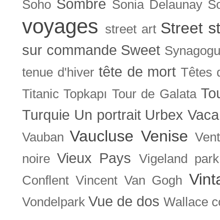
Sombre
Soho
Sonia Delaunay
So
voyages
Street s
street art
sur commande
Sweet
Synagog
tête de mort
tenue d'hiver
Têtes 
To
Titanic
Topkapı
Tour de Galata
Turquie
Un portrait
Urbex
Vaca
Vaucluse
Venise
Vauban
Ven
Vieux Pays
noire
Vigeland park
Vint
Conflent
Vincent Van Gogh
Vue de dos
Vondelpark
Wallace co