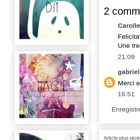
2 comme
Caroll
Felicit
Une tr
21:09
gabriel
Merci e
16:51
Enregist
Article plus réce