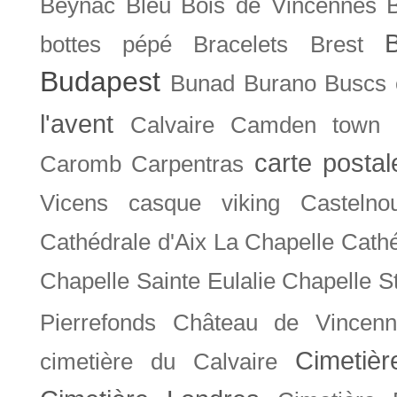
Beynac
Bleu
Bois de Vincennes
bottes pépé
Bracelets
Brest
Budapest
Bunad
Burano
Buscs
l'avent
Calvaire
Camden town
carte posta
Caromb
Carpentras
Vicens
casque viking
Castelno
Cathédrale d'Aix La Chapelle
Cathé
Chapelle Sainte Eulalie
Chapelle S
Pierrefonds
Château de Vincenn
Cimetiè
cimetière du Calvaire