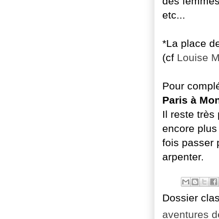
des femmes, 
etc...
*La place d
(cf
Louise M
Pour complét
Paris à Mo
Il reste trè
encore plus
fois passer 
arpenter.
Dossier cla
aventures d