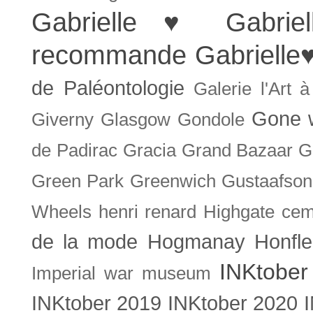
Gabrielle ♥
Gabrie
recommande
Gabrielle
de Paléontologie
Galerie l'Art 
Gone w
Giverny
Glasgow
Gondole
de Padirac
Gracia
Grand Bazaar
G
Green Park
Greenwich
Gustaafson
Wheels
henri renard
Highgate cem
de la mode
Hogmanay
Honfle
INKtober
Imperial war museum
INKtober 2019
INKtober 2020