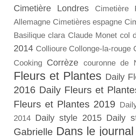
Cimetière Londres
Cimetière 
Allemagne
Cimetières espagne
Cim
Basilique
clara
Claude Monet
col 
2014
Collioure
Collonge-la-rouge
Corrèze
Cooking
couronne de 
Fleurs et Plantes
Daily F
2016
Daily Fleurs et Plant
Fleurs et Plantes 2019
Dail
Daily style 2015
Daily s
2014
Dans le journal
Gabrielle