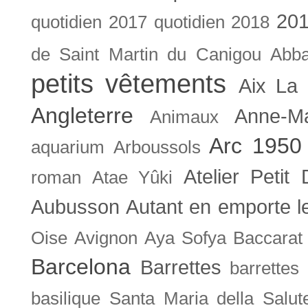
201
quotidien
2017 quotidien
2018
de Saint Martin du Canigou
Abb
petits vêtements
Aix La 
Angleterre
Anne-M
Animaux
Arc 1950
aquarium
Arboussols
Atelier Petit 
roman
Atae Yûki
Aubusson
Autant en emporte l
Oise
Avignon
Aya Sofya
Baccarat
Barcelona
Barrettes
barrettes
basilique Santa Maria della Salut