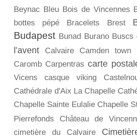
Beynac
Bleu
Bois de Vincennes
bottes pépé
Bracelets
Brest
Budapest
Bunad
Burano
Buscs
l'avent
Calvaire
Camden town
carte posta
Caromb
Carpentras
Vicens
casque viking
Castelno
Cathédrale d'Aix La Chapelle
Cathé
Chapelle Sainte Eulalie
Chapelle S
Pierrefonds
Château de Vincenn
Cimetiè
cimetière du Calvaire