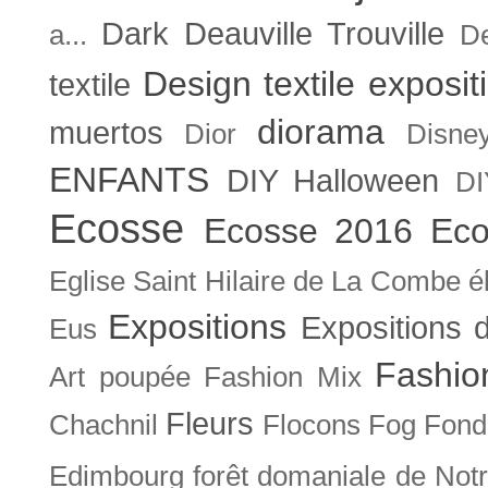
Dark
Deauville Trouville
a...
De
Design textile exposit
textile
diorama
muertos
Dior
Disne
ENFANTS
DIY Halloween
DI
Ecosse
Ecosse 2016
Eco
Eglise Saint Hilaire de La Combe
é
Expositions
Expositions
Eus
Fashio
Art poupée
Fashion Mix
Fleurs
Chachnil
Flocons
Fog
Fonda
Edimbourg
forêt domaniale de Not