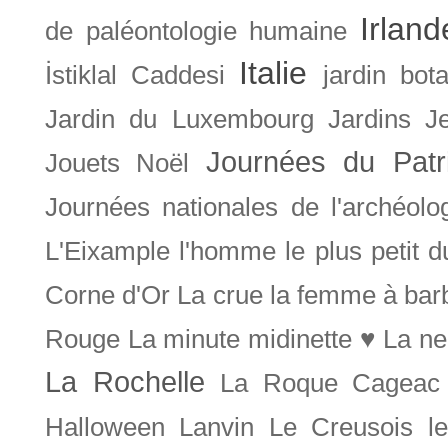
Irland
de paléontologie humaine
Italie
İstiklal Caddesi
jardin bot
Jardin du Luxembourg
Jardins
J
Journées du Patr
Jouets Noël
Journées nationales de l'archéolo
L'Eixample
l'homme le plus petit 
Corne d'Or
La crue
la femme à bar
Rouge
La minute midinette ♥
La ne
La Rochelle
La Roque Cageac
Halloween
Lanvin
Le Creusois
l