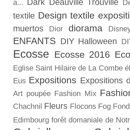
Dark
Deauville Trouville
a...
De
Design textile exposit
textile
diorama
muertos
Dior
Disne
ENFANTS
DIY Halloween
DI
Ecosse
Ecosse 2016
Eco
Eglise Saint Hilaire de La Combe
é
Expositions
Expositions
Eus
Fashio
Art poupée
Fashion Mix
Fleurs
Chachnil
Flocons
Fog
Fonda
Edimbourg
forêt domaniale de Not