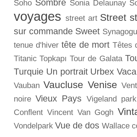
Sombre
Soho
Sonia Delaunay
So
voyages
Street s
street art
sur commande
Sweet
Synagog
tête de mort
tenue d'hiver
Têtes 
To
Titanic
Topkapı
Tour de Galata
Turquie
Un portrait
Urbex
Vaca
Vaucluse
Venise
Vauban
Ven
Vieux Pays
noire
Vigeland park
Vint
Conflent
Vincent Van Gogh
Vue de dos
Vondelpark
Wallace co