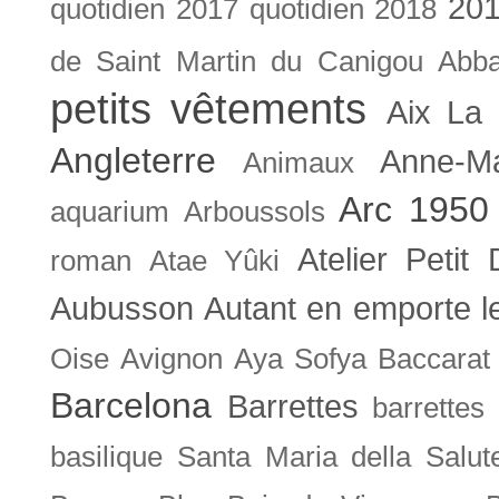
201
quotidien
2017 quotidien
2018
de Saint Martin du Canigou
Abb
petits vêtements
Aix La 
Angleterre
Anne-M
Animaux
Arc 1950
aquarium
Arboussols
Atelier Petit 
roman
Atae Yûki
Aubusson
Autant en emporte l
Oise
Avignon
Aya Sofya
Baccarat
Barcelona
Barrettes
barrettes
basilique Santa Maria della Salut