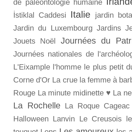
Irland
de paléontologie humaine
Italie
İstiklal Caddesi
jardin bot
Jardin du Luxembourg
Jardins
J
Journées du Patr
Jouets Noël
Journées nationales de l'archéolo
L'Eixample
l'homme le plus petit 
Corne d'Or
La crue
la femme à bar
Rouge
La minute midinette ♥
La ne
La Rochelle
La Roque Cageac
Halloween
Lanvin
Le Creusois
l
Les amoureux
touquet
Lens
les 