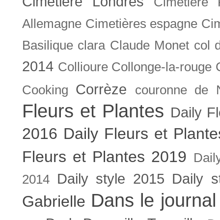
Cimetière Londres
Cimetière 
Allemagne
Cimetières espagne
Cim
Basilique
clara
Claude Monet
col 
2014
Collioure
Collonge-la-rouge
Corrèze
Cooking
couronne de 
Fleurs et Plantes
Daily F
2016
Daily Fleurs et Plant
Fleurs et Plantes 2019
Dail
Daily style 2015
Daily s
2014
Dans le journal
Gabrielle