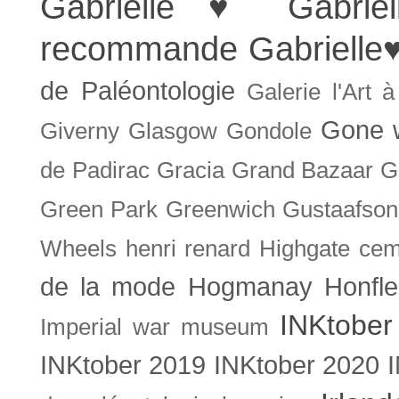
Gabrielle ♥
Gabrie
recommande
Gabrielle
de Paléontologie
Galerie l'Art 
Gone w
Giverny
Glasgow
Gondole
de Padirac
Gracia
Grand Bazaar
G
Green Park
Greenwich
Gustaafson
Wheels
henri renard
Highgate cem
de la mode
Hogmanay
Honfle
INKtober
Imperial war museum
INKtober 2019
INKtober 2020