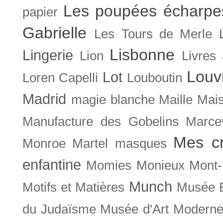
Les poupées écharpe
papier
Gabrielle
Les Tours de Merle
Lisbonne
Lingerie
Lion
Livres
Louv
Lot
Loren Capelli
Louboutin
Madrid
magie blanche
Maille
Mais
Manufacture des Gobelins
Marce
Mes cr
Monroe
Martel
masques
enfantine
Momies
Monieux
Mont-
Munch
Motifs et Matières
Musée B
du Judaïsme
Musée d'Art Moderne