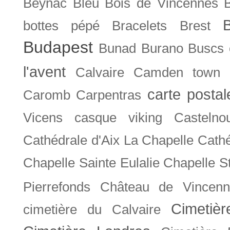
Beynac
Bleu
Bois de Vincennes
bottes pépé
Bracelets
Brest
Budapest
Bunad
Burano
Buscs
l'avent
Calvaire
Camden town
carte posta
Caromb
Carpentras
Vicens
casque viking
Castelno
Cathédrale d'Aix La Chapelle
Cathé
Chapelle Sainte Eulalie
Chapelle S
Pierrefonds
Château de Vincenn
Cimetiè
cimetière du Calvaire