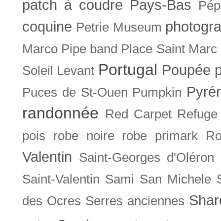
patch à coudre
Pays-Bas
Pép
coquine
photogra
Petrie Museum
Marco
Pipe band
Place Saint Marc
Portugal
Poupée
Soleil Levant
Pyré
Puces de St-Ouen
Pumpkin
randonnée
Red Carpet
Refuge
pois
robe noire
robe primark
Ro
Valentin
Saint-Georges d'Oléron
Saint-Valentin
Sami
San Michele
Shar
des Ocres
Serres anciennes