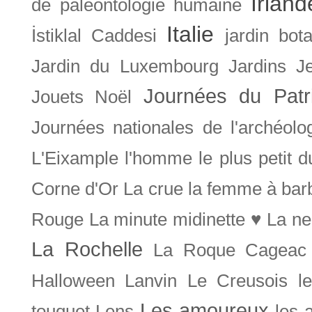
Irland
de paléontologie humaine
Italie
İstiklal Caddesi
jardin bot
Jardin du Luxembourg
Jardins
J
Journées du Patr
Jouets Noël
Journées nationales de l'archéolo
L'Eixample
l'homme le plus petit 
Corne d'Or
La crue
la femme à bar
Rouge
La minute midinette ♥
La ne
La Rochelle
La Roque Cageac
Halloween
Lanvin
Le Creusois
l
Les amoureux
touquet
Lens
les 