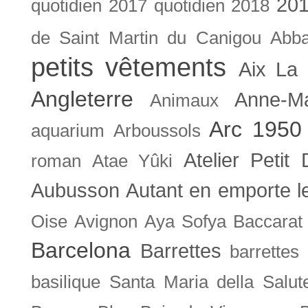
201
quotidien
2017 quotidien
2018
de Saint Martin du Canigou
Abb
petits vêtements
Aix La 
Angleterre
Anne-M
Animaux
Arc 1950
aquarium
Arboussols
Atelier Petit 
roman
Atae Yûki
Aubusson
Autant en emporte l
Oise
Avignon
Aya Sofya
Baccarat
Barcelona
Barrettes
barrettes
basilique Santa Maria della Salut