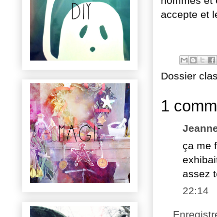
hommes et c
accepte et le
Dossier cla
1 comme
Jeanne
ça me f
exhibai
assez t
22:14
Enregist