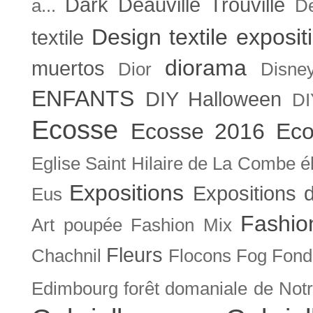
Dark
Deauville Trouville
a...
De
Design textile exposit
textile
diorama
muertos
Dior
Disne
ENFANTS
DIY Halloween
DI
Ecosse
Ecosse 2016
Eco
Eglise Saint Hilaire de La Combe
é
Expositions
Expositions
Eus
Fashio
Art poupée
Fashion Mix
Fleurs
Chachnil
Flocons
Fog
Fonda
Edimbourg
forêt domaniale de Not