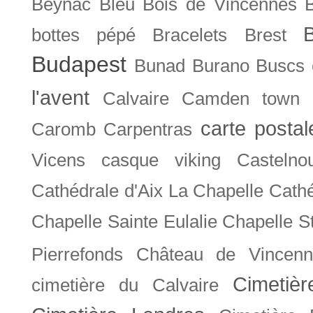
Beynac
Bleu
Bois de Vincennes
bottes pépé
Bracelets
Brest
Budapest
Bunad
Burano
Buscs
l'avent
Calvaire
Camden town
carte posta
Caromb
Carpentras
Vicens
casque viking
Castelno
Cathédrale d'Aix La Chapelle
Cathé
Chapelle Sainte Eulalie
Chapelle S
Pierrefonds
Château de Vincenn
Cimetiè
cimetière du Calvaire