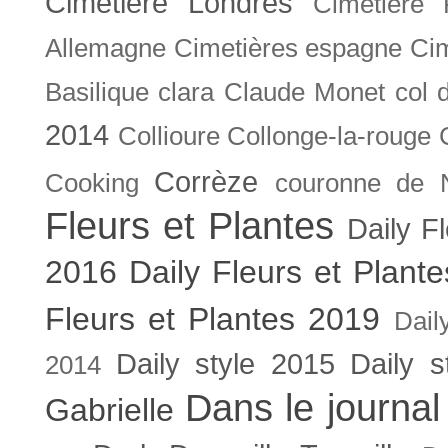
Cimetière Londres
Cimetière 
Allemagne
Cimetières espagne
Cim
Basilique
clara
Claude Monet
col 
2014
Collioure
Collonge-la-rouge
Corrèze
Cooking
couronne de 
Fleurs et Plantes
Daily F
2016
Daily Fleurs et Plant
Fleurs et Plantes 2019
Dail
Daily style 2015
Daily s
2014
Dans le journal
Gabrielle