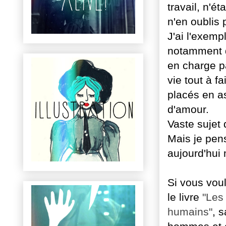
travail, n'é
n'en oublis 
J'ai l'exemp
notamment d
en charge pa
vie tout à f
placés en as
d'amour.
Vaste sujet 
Mais je pens
aujourd'hui 
Si vous voul
le livre
"
Les
humains"
, 