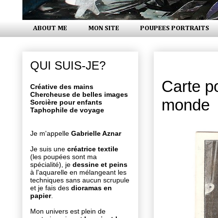
ABOUT ME
MON SITE
POUPEES PORTRAITS
vendredi 24
QUI SUIS-JE?
Carte po
Créative des mains
Chercheuse de belles images
monde
Sorcière pour enfants
Taphophile de voyage
Je m'appelle
Gabrielle Aznar
Je suis une
créatrice textile
(les poupées sont ma
spécialité), je
dessine et peins
à l'aquarelle en mélangeant les
techniques sans aucun scrupule
et je fais des
dioramas en
papier
.
Mon univers est plein de