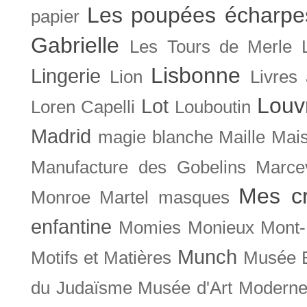
Les poupées écharpe
papier
Gabrielle
Les Tours de Merle
Lisbonne
Lingerie
Lion
Livres
Louv
Lot
Loren Capelli
Louboutin
Madrid
magie blanche
Maille
Mais
Manufacture des Gobelins
Marce
Mes cr
Monroe
Martel
masques
enfantine
Momies
Monieux
Mont-
Munch
Motifs et Matières
Musée B
du Judaïsme
Musée d'Art Moderne