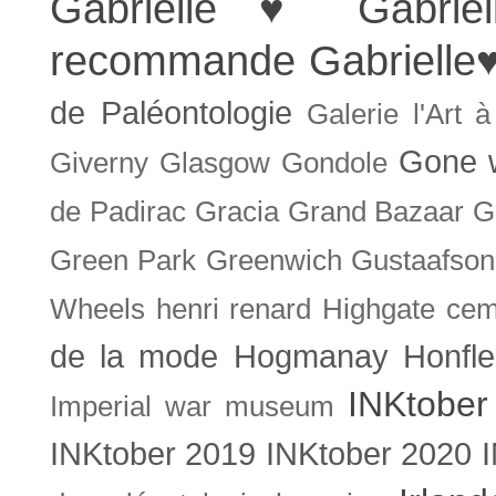
Gabrielle ♥
Gabrie
recommande
Gabrielle
de Paléontologie
Galerie l'Art 
Gone w
Giverny
Glasgow
Gondole
de Padirac
Gracia
Grand Bazaar
G
Green Park
Greenwich
Gustaafson
Wheels
henri renard
Highgate cem
de la mode
Hogmanay
Honfle
INKtober
Imperial war museum
INKtober 2019
INKtober 2020