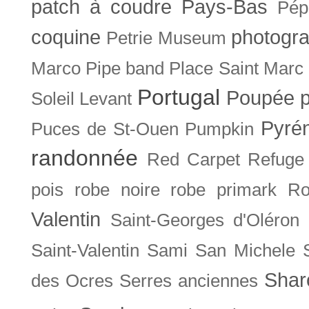
patch à coudre
Pays-Bas
Pép
coquine
photogra
Petrie Museum
Marco
Pipe band
Place Saint Marc
Portugal
Poupée
Soleil Levant
Pyré
Puces de St-Ouen
Pumpkin
randonnée
Red Carpet
Refuge
pois
robe noire
robe primark
Ro
Valentin
Saint-Georges d'Oléron
Saint-Valentin
Sami
San Michele
Shar
des Ocres
Serres anciennes