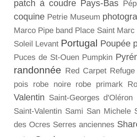
patch à coudre
Pays-Bas
Pép
coquine
photogra
Petrie Museum
Marco
Pipe band
Place Saint Marc
Portugal
Poupée
Soleil Levant
Pyré
Puces de St-Ouen
Pumpkin
randonnée
Red Carpet
Refuge
pois
robe noire
robe primark
Ro
Valentin
Saint-Georges d'Oléron
Saint-Valentin
Sami
San Michele
Shar
des Ocres
Serres anciennes