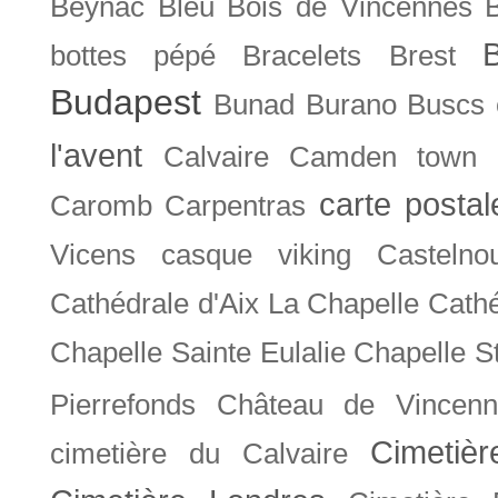
Beynac
Bleu
Bois de Vincennes
bottes pépé
Bracelets
Brest
Budapest
Bunad
Burano
Buscs
l'avent
Calvaire
Camden town
carte posta
Caromb
Carpentras
Vicens
casque viking
Castelno
Cathédrale d'Aix La Chapelle
Cathé
Chapelle Sainte Eulalie
Chapelle S
Pierrefonds
Château de Vincenn
Cimetiè
cimetière du Calvaire