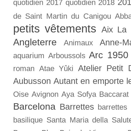
201
quotidien
2017 quotidien
2018
de Saint Martin du Canigou
Abb
petits vêtements
Aix La 
Angleterre
Anne-M
Animaux
Arc 1950
aquarium
Arboussols
Atelier Petit 
roman
Atae Yûki
Aubusson
Autant en emporte l
Oise
Avignon
Aya Sofya
Baccarat
Barcelona
Barrettes
barrettes
basilique Santa Maria della Salut