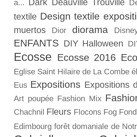
Dark
Deauville Trouville
a...
De
Design textile exposit
textile
diorama
muertos
Dior
Disne
ENFANTS
DIY Halloween
DI
Ecosse
Ecosse 2016
Eco
Eglise Saint Hilaire de La Combe
é
Expositions
Expositions
Eus
Fashio
Art poupée
Fashion Mix
Fleurs
Chachnil
Flocons
Fog
Fonda
Edimbourg
forêt domaniale de Not