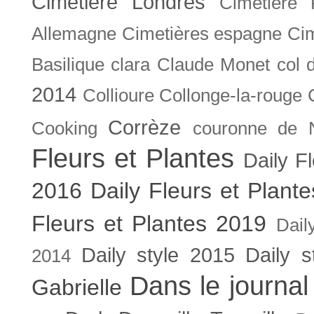
Cimetière Londres
Cimetière 
Allemagne
Cimetières espagne
Cim
Basilique
clara
Claude Monet
col 
2014
Collioure
Collonge-la-rouge
Corrèze
Cooking
couronne de 
Fleurs et Plantes
Daily F
2016
Daily Fleurs et Plant
Fleurs et Plantes 2019
Dail
Daily style 2015
Daily s
2014
Dans le journal
Gabrielle