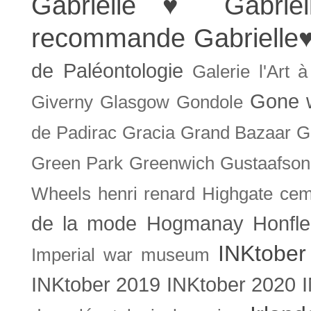
Gabrielle ♥
Gabrie
recommande
Gabrielle
de Paléontologie
Galerie l'Art 
Gone w
Giverny
Glasgow
Gondole
de Padirac
Gracia
Grand Bazaar
G
Green Park
Greenwich
Gustaafson
Wheels
henri renard
Highgate cem
de la mode
Hogmanay
Honfle
INKtober
Imperial war museum
INKtober 2019
INKtober 2020