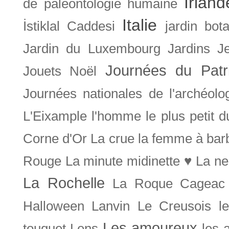
Irland
de paléontologie humaine
Italie
İstiklal Caddesi
jardin bot
Jardin du Luxembourg
Jardins
J
Journées du Patr
Jouets Noël
Journées nationales de l'archéolo
L'Eixample
l'homme le plus petit 
Corne d'Or
La crue
la femme à bar
Rouge
La minute midinette ♥
La ne
La Rochelle
La Roque Cageac
Halloween
Lanvin
Le Creusois
l
Les amoureux
touquet
Lens
les 