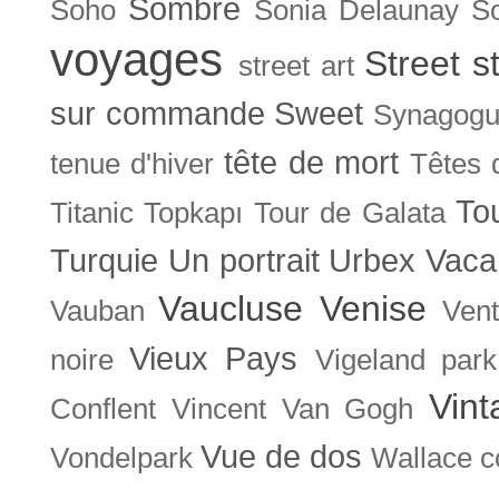
Sombre
Soho
Sonia Delaunay
So
voyages
Street s
street art
sur commande
Sweet
Synagog
tête de mort
tenue d'hiver
Têtes 
To
Titanic
Topkapı
Tour de Galata
Turquie
Un portrait
Urbex
Vaca
Vaucluse
Venise
Vauban
Ven
Vieux Pays
noire
Vigeland park
Vint
Conflent
Vincent Van Gogh
Vue de dos
Vondelpark
Wallace co