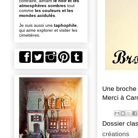
contraire, aimant
le noir et les
atmosphères sombres
tout
comme
les couleurs et les
mondes acidulés
.
Je suis aussi une
taphophile
,
qui aime explorer et visiter les
cimetières.
Une broche 
Merci à Caro
Dossier cla
créations