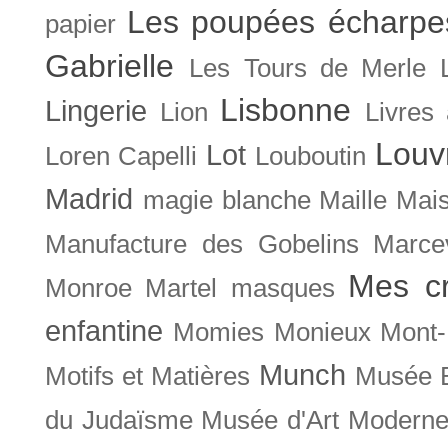
Les poupées écharpe
papier
Gabrielle
Les Tours de Merle
Lisbonne
Lingerie
Lion
Livres
Louv
Lot
Loren Capelli
Louboutin
Madrid
magie blanche
Maille
Mais
Manufacture des Gobelins
Marce
Mes cr
Monroe
Martel
masques
enfantine
Momies
Monieux
Mont-
Munch
Motifs et Matières
Musée B
du Judaïsme
Musée d'Art Moderne