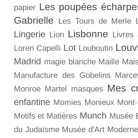
Les poupées écharpe
papier
Gabrielle
Les Tours de Merle
Lisbonne
Lingerie
Lion
Livres
Louv
Lot
Loren Capelli
Louboutin
Madrid
magie blanche
Maille
Mais
Manufacture des Gobelins
Marce
Mes cr
Monroe
Martel
masques
enfantine
Momies
Monieux
Mont-
Munch
Motifs et Matières
Musée B
du Judaïsme
Musée d'Art Moderne