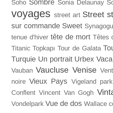
Sombre
Soho
Sonia Delaunay
So
voyages
Street s
street art
sur commande
Sweet
Synagog
tête de mort
tenue d'hiver
Têtes 
To
Titanic
Topkapı
Tour de Galata
Turquie
Un portrait
Urbex
Vaca
Vaucluse
Venise
Vauban
Ven
Vieux Pays
noire
Vigeland park
Vint
Conflent
Vincent Van Gogh
Vue de dos
Vondelpark
Wallace co