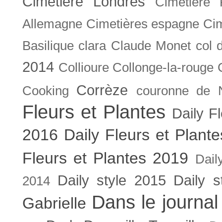
Cimetière Londres
Cimetière 
Allemagne
Cimetières espagne
Cim
Basilique
clara
Claude Monet
col 
2014
Collioure
Collonge-la-rouge
Corrèze
Cooking
couronne de 
Fleurs et Plantes
Daily F
2016
Daily Fleurs et Plant
Fleurs et Plantes 2019
Dail
Daily style 2015
Daily s
2014
Dans le journal
Gabrielle