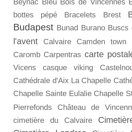
Beynac
Bleu
Bois de Vincennes
bottes pépé
Bracelets
Brest
Budapest
Bunad
Burano
Buscs
l'avent
Calvaire
Camden town
carte posta
Caromb
Carpentras
Vicens
casque viking
Castelno
Cathédrale d'Aix La Chapelle
Cathé
Chapelle Sainte Eulalie
Chapelle S
Pierrefonds
Château de Vincenn
Cimetiè
cimetière du Calvaire