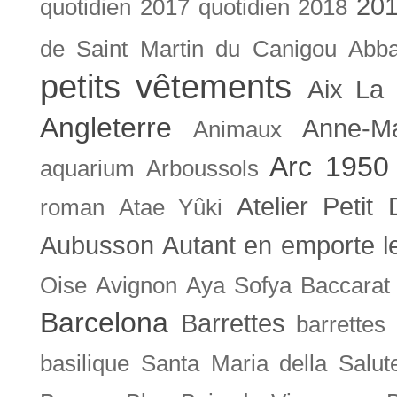
201
quotidien
2017 quotidien
2018
de Saint Martin du Canigou
Abb
petits vêtements
Aix La 
Angleterre
Anne-M
Animaux
Arc 1950
aquarium
Arboussols
Atelier Petit 
roman
Atae Yûki
Aubusson
Autant en emporte l
Oise
Avignon
Aya Sofya
Baccarat
Barcelona
Barrettes
barrettes
basilique Santa Maria della Salut