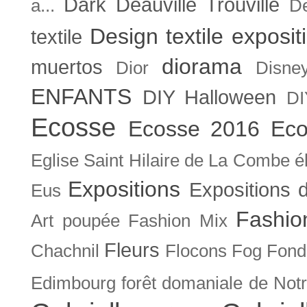
Dark
Deauville Trouville
a...
De
Design textile exposit
textile
diorama
muertos
Dior
Disne
ENFANTS
DIY Halloween
DI
Ecosse
Ecosse 2016
Eco
Eglise Saint Hilaire de La Combe
é
Expositions
Expositions
Eus
Fashio
Art poupée
Fashion Mix
Fleurs
Chachnil
Flocons
Fog
Fonda
Edimbourg
forêt domaniale de Not