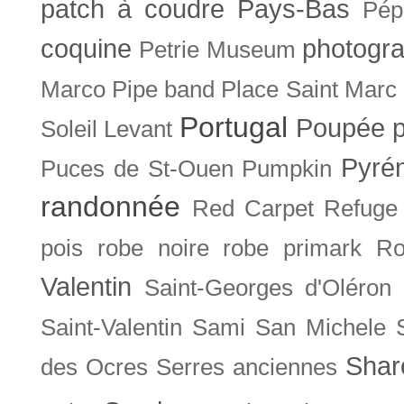
patch à coudre
Pays-Bas
Pép
coquine
photogra
Petrie Museum
Marco
Pipe band
Place Saint Marc
Portugal
Poupée
Soleil Levant
Pyré
Puces de St-Ouen
Pumpkin
randonnée
Red Carpet
Refuge
pois
robe noire
robe primark
Ro
Valentin
Saint-Georges d'Oléron
Saint-Valentin
Sami
San Michele
Shar
des Ocres
Serres anciennes