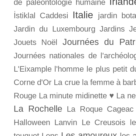
Irland
de paléontologie humaine
Italie
İstiklal Caddesi
jardin bot
Jardin du Luxembourg
Jardins
J
Journées du Patr
Jouets Noël
Journées nationales de l'archéolo
L'Eixample
l'homme le plus petit 
Corne d'Or
La crue
la femme à bar
Rouge
La minute midinette ♥
La ne
La Rochelle
La Roque Cageac
Halloween
Lanvin
Le Creusois
l
Les amoureux
touquet
Lens
les 