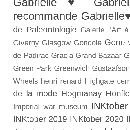
Gabrielle ♥
Gabrie
recommande
Gabrielle
de Paléontologie
Galerie l'Art 
Gone w
Giverny
Glasgow
Gondole
de Padirac
Gracia
Grand Bazaar
G
Green Park
Greenwich
Gustaafson
Wheels
henri renard
Highgate cem
de la mode
Hogmanay
Honfle
INKtober
Imperial war museum
INKtober 2019
INKtober 2020