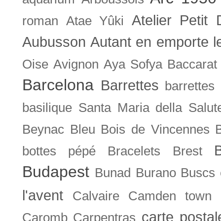
Atelier Petit 
roman
Atae Yûki
Aubusson
Autant en emporte l
Oise
Avignon
Aya Sofya
Baccarat
Barcelona
Barrettes
barrettes
basilique Santa Maria della Salut
Beynac
Bleu
Bois de Vincennes
bottes pépé
Bracelets
Brest
Budapest
Bunad
Burano
Buscs
l'avent
Calvaire
Camden town
carte posta
Caromb
Carpentras