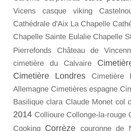
Vicens
casque viking
Castelno
Cathédrale d'Aix La Chapelle
Cathé
Chapelle Sainte Eulalie
Chapelle S
Pierrefonds
Château de Vincenn
Cimetiè
cimetière du Calvaire
Cimetière Londres
Cimetière 
Allemagne
Cimetières espagne
Cim
Basilique
clara
Claude Monet
col 
2014
Collioure
Collonge-la-rouge
Corrèze
Cooking
couronne de 