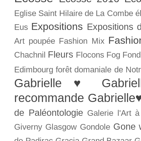
Eglise Saint Hilaire de La Combe
é
Expositions
Expositions
Eus
Fashio
Art poupée
Fashion Mix
Fleurs
Chachnil
Flocons
Fog
Fonda
Edimbourg
forêt domaniale de Not
Gabrielle ♥
Gabrie
recommande
Gabrielle
de Paléontologie
Galerie l'Art 
Gone w
Giverny
Glasgow
Gondole
de Padirac
Gracia
Grand Bazaar
G