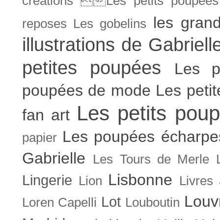
créations Les petits poupées 
les gran
reposes
Les gobelins
illustrations de Gabriell
petites poupées
Les p
poupées de mode
Les peti
Les petits poup
fan art
Les poupées écharpe
papier
Gabrielle
Les Tours de Merle
Lisbonne
Lingerie
Lion
Livres
Louv
Lot
Loren Capelli
Louboutin