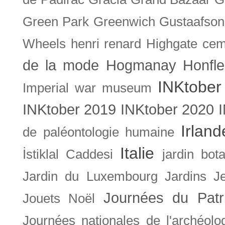
Green Park
Greenwich
Gustaafson
Wheels
henri renard
Highgate cem
de la mode
Hogmanay
Honfle
INKtober
Imperial war museum
INKtober 2019
INKtober 2020
Irland
de paléontologie humaine
Italie
İstiklal Caddesi
jardin bot
Jardin du Luxembourg
Jardins
J
Journées du Patr
Jouets Noël
Journées nationales de l'archéolo