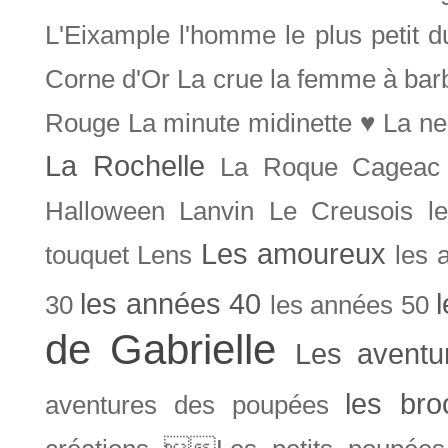
L'Eixample
l'homme le plus petit 
Corne d'Or
La crue
la femme à bar
Rouge
La minute midinette ♥
La ne
La Rochelle
La Roque Cageac
Halloween
Lanvin
Le Creusois
l
Les amoureux
touquet
Lens
les 
les années 40
30
les années 50
de Gabrielle
Les aventu
les bro
aventures des poupées