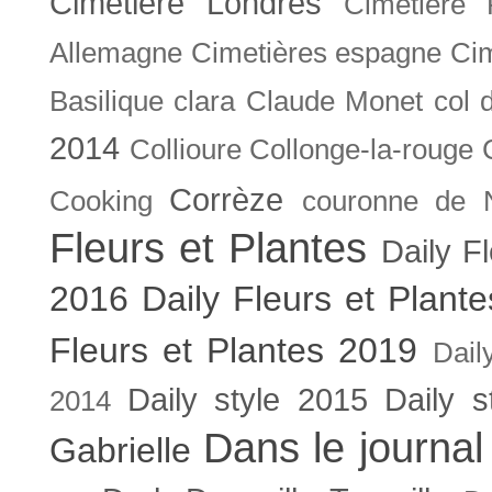
Cimetière Londres
Cimetière 
Allemagne
Cimetières espagne
Cim
Basilique
clara
Claude Monet
col 
2014
Collioure
Collonge-la-rouge
Corrèze
Cooking
couronne de 
Fleurs et Plantes
Daily F
2016
Daily Fleurs et Plant
Fleurs et Plantes 2019
Dail
Daily style 2015
Daily s
2014
Dans le journal
Gabrielle