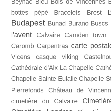
Beynac
Bleu
Bois de Vincennes
bottes pépé
Bracelets
Brest
Budapest
Bunad
Burano
Buscs
l'avent
Calvaire
Camden town
carte posta
Caromb
Carpentras
Vicens
casque viking
Castelno
Cathédrale d'Aix La Chapelle
Cathé
Chapelle Sainte Eulalie
Chapelle S
Pierrefonds
Château de Vincenn
Cimetiè
cimetière du Calvaire