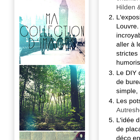
Hilden 
L'exposi
Louvre.
incroyab
aller à 
stricte
humoris
Le DIY 
de bure
simple, 
Les pot
Autres
L'idée 
de plac
déco en 