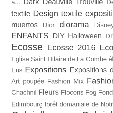
Dark
Deauville Trouville
a...
De
Design textile exposit
textile
diorama
muertos
Dior
Disne
ENFANTS
DIY Halloween
DI
Ecosse
Ecosse 2016
Eco
Eglise Saint Hilaire de La Combe
é
Expositions
Expositions
Eus
Fashio
Art poupée
Fashion Mix
Fleurs
Chachnil
Flocons
Fog
Fonda
Edimbourg
forêt domaniale de Not