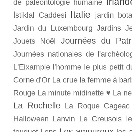
Irland
de paléontologie humaine
Italie
İstiklal Caddesi
jardin bot
Jardin du Luxembourg
Jardins
J
Journées du Patr
Jouets Noël
Journées nationales de l'archéolo
L'Eixample
l'homme le plus petit 
Corne d'Or
La crue
la femme à bar
Rouge
La minute midinette ♥
La ne
La Rochelle
La Roque Cageac
Halloween
Lanvin
Le Creusois
l
Les amoureux
touquet
Lens
les 