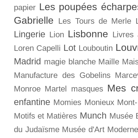
Les poupées écharpe
papier
Gabrielle
Les Tours de Merle
Lisbonne
Lingerie
Lion
Livres
Louv
Lot
Loren Capelli
Louboutin
Madrid
magie blanche
Maille
Mais
Manufacture des Gobelins
Marce
Mes cr
Monroe
Martel
masques
enfantine
Momies
Monieux
Mont-
Munch
Motifs et Matières
Musée B
du Judaïsme
Musée d'Art Moderne