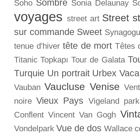
Sombre
Soho
Sonia Delaunay
So
voyages
Street s
street art
sur commande
Sweet
Synagog
tête de mort
tenue d'hiver
Têtes 
To
Titanic
Topkapı
Tour de Galata
Turquie
Un portrait
Urbex
Vaca
Vaucluse
Venise
Vauban
Ven
Vieux Pays
noire
Vigeland park
Vint
Conflent
Vincent Van Gogh
Vue de dos
Vondelpark
Wallace co