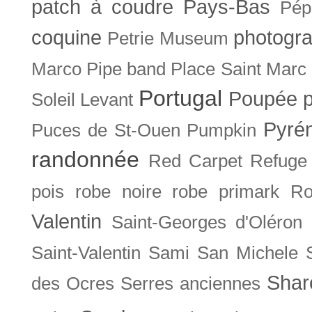
patch à coudre
Pays-Bas
Pép
coquine
photogra
Petrie Museum
Marco
Pipe band
Place Saint Marc
Portugal
Poupée
Soleil Levant
Pyré
Puces de St-Ouen
Pumpkin
randonnée
Red Carpet
Refuge
pois
robe noire
robe primark
Ro
Valentin
Saint-Georges d'Oléron
Saint-Valentin
Sami
San Michele
Shar
des Ocres
Serres anciennes