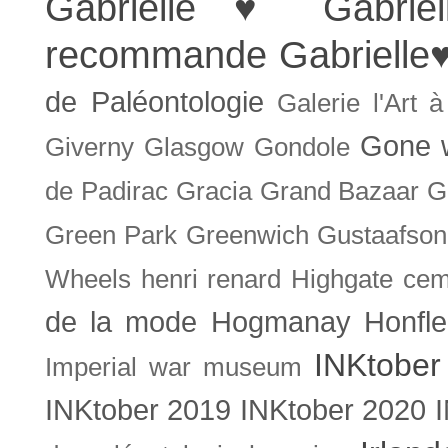
Gabrielle ♥
Gabrie
recommande
Gabrielle
de Paléontologie
Galerie l'Art 
Gone w
Giverny
Glasgow
Gondole
de Padirac
Gracia
Grand Bazaar
G
Green Park
Greenwich
Gustaafson
Wheels
henri renard
Highgate cem
de la mode
Hogmanay
Honfle
INKtober
Imperial war museum
INKtober 2019
INKtober 2020