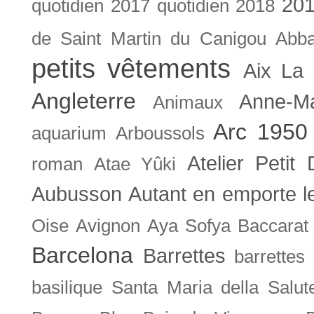
201
quotidien
2017 quotidien
2018
de Saint Martin du Canigou
Abb
petits vêtements
Aix La 
Angleterre
Anne-M
Animaux
Arc 1950
aquarium
Arboussols
Atelier Petit 
roman
Atae Yûki
Aubusson
Autant en emporte l
Oise
Avignon
Aya Sofya
Baccarat
Barcelona
Barrettes
barrettes
basilique Santa Maria della Salut