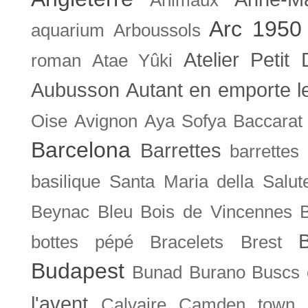
Arc 1950
aquarium
Arboussols
Atelier Petit 
roman
Atae Yûki
Aubusson
Autant en emporte l
Oise
Avignon
Aya Sofya
Baccarat
Barcelona
Barrettes
barrettes
basilique Santa Maria della Salut
Beynac
Bleu
Bois de Vincennes
bottes pépé
Bracelets
Brest
Budapest
Bunad
Burano
Buscs
l'avent
Calvaire
Camden town