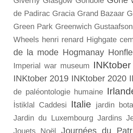
Giverny
Glasgow
Gondole
de Padirac
Gracia
Grand Bazaar
G
Green Park
Greenwich
Gustaafson
Wheels
henri renard
Highgate cem
de la mode
Hogmanay
Honfle
INKtober
Imperial war museum
INKtober 2019
INKtober 2020
Irland
de paléontologie humaine
Italie
İstiklal Caddesi
jardin bot
Jardin du Luxembourg
Jardins
J
Journées du Patr
Jouets Noël