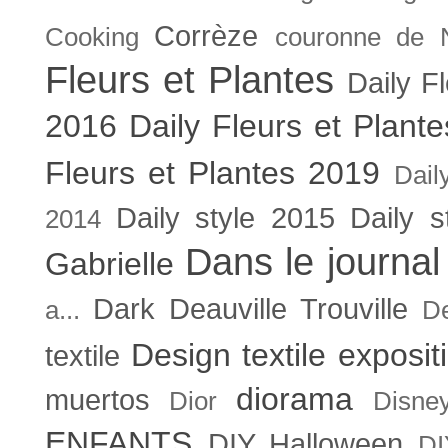
Corrèze
Cooking
couronne de 
Fleurs et Plantes
Daily F
2016
Daily Fleurs et Plant
Fleurs et Plantes 2019
Dail
Daily style 2015
Daily s
2014
Dans le journal
Gabrielle
Dark
Deauville Trouville
a...
De
Design textile exposit
textile
diorama
muertos
Dior
Disne
ENFANTS
DIY Halloween
DI