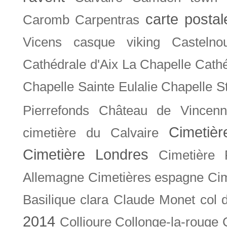
carte posta
Caromb
Carpentras
Vicens
casque viking
Castelno
Cathédrale d'Aix La Chapelle
Cathé
Chapelle Sainte Eulalie
Chapelle S
Pierrefonds
Château de Vincenn
Cimetiè
cimetière du Calvaire
Cimetière Londres
Cimetière 
Allemagne
Cimetières espagne
Cim
Basilique
clara
Claude Monet
col 
2014
Collioure
Collonge-la-rouge