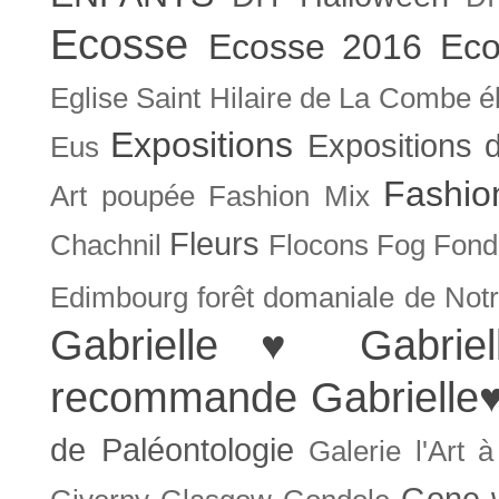
Ecosse
Ecosse 2016
Eco
Eglise Saint Hilaire de La Combe
é
Expositions
Expositions
Eus
Fashio
Art poupée
Fashion Mix
Fleurs
Chachnil
Flocons
Fog
Fonda
Edimbourg
forêt domaniale de Not
Gabrielle ♥
Gabrie
recommande
Gabrielle
de Paléontologie
Galerie l'Art 
Gone w