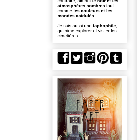
contraire, aimant
le noir et les
atmosphères sombres
tout
comme
les couleurs et les
mondes acidulés
.
Je suis aussi une
taphophile
,
qui aime explorer et visiter les
cimetières.