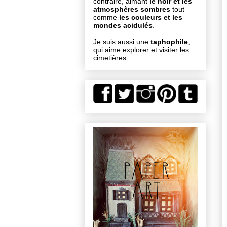
contraire, aimant
le noir et les
atmosphères sombres
tout
comme
les couleurs et les
mondes acidulés
.
Je suis aussi une
taphophile
,
qui aime explorer et visiter les
cimetières.