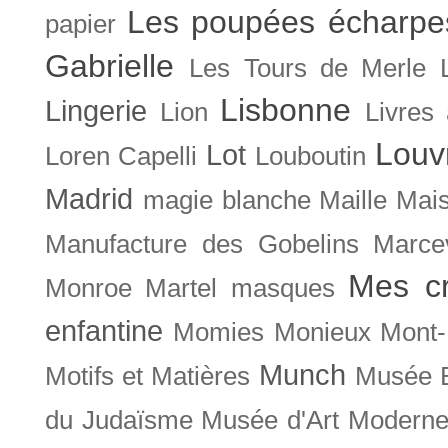
Les poupées écharpe
papier
Gabrielle
Les Tours de Merle
Lisbonne
Lingerie
Lion
Livres
Louv
Lot
Loren Capelli
Louboutin
Madrid
magie blanche
Maille
Mais
Manufacture des Gobelins
Marce
Mes cr
Monroe
Martel
masques
enfantine
Momies
Monieux
Mont-
Munch
Motifs et Matières
Musée B
du Judaïsme
Musée d'Art Moderne