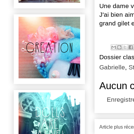
Une dame vu
J'ai bien ai
grand gilet e
Dossier cla
Gabrielle
,
St
Aucun 
Enregist
Article plus réce