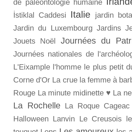
Irland
de paléontologie humaine
Italie
İstiklal Caddesi
jardin bot
Jardin du Luxembourg
Jardins
J
Journées du Patr
Jouets Noël
Journées nationales de l'archéolo
L'Eixample
l'homme le plus petit 
Corne d'Or
La crue
la femme à bar
Rouge
La minute midinette ♥
La ne
La Rochelle
La Roque Cageac
Halloween
Lanvin
Le Creusois
l
Les amoureux
touquet
Lens
les 