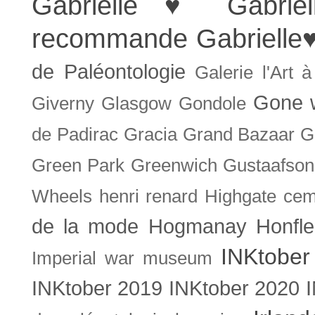
Gabrielle ♥
Gabrie
recommande
Gabrielle
de Paléontologie
Galerie l'Art 
Gone w
Giverny
Glasgow
Gondole
de Padirac
Gracia
Grand Bazaar
G
Green Park
Greenwich
Gustaafson
Wheels
henri renard
Highgate cem
de la mode
Hogmanay
Honfle
INKtober
Imperial war museum
INKtober 2019
INKtober 2020