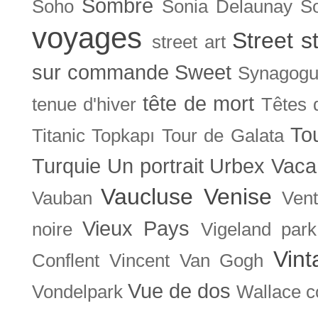
Sombre
Soho
Sonia Delaunay
So
voyages
Street s
street art
sur commande
Sweet
Synagog
tête de mort
tenue d'hiver
Têtes 
To
Titanic
Topkapı
Tour de Galata
Turquie
Un portrait
Urbex
Vaca
Vaucluse
Venise
Vauban
Ven
Vieux Pays
noire
Vigeland park
Vint
Conflent
Vincent Van Gogh
Vue de dos
Vondelpark
Wallace co