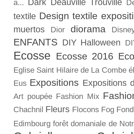
Dark
Deauville Trouville
a...
De
Design textile exposit
textile
diorama
muertos
Dior
Disne
ENFANTS
DIY Halloween
DI
Ecosse
Ecosse 2016
Eco
Eglise Saint Hilaire de La Combe
é
Expositions
Expositions
Eus
Fashio
Art poupée
Fashion Mix
Fleurs
Chachnil
Flocons
Fog
Fonda
Edimbourg
forêt domaniale de Not