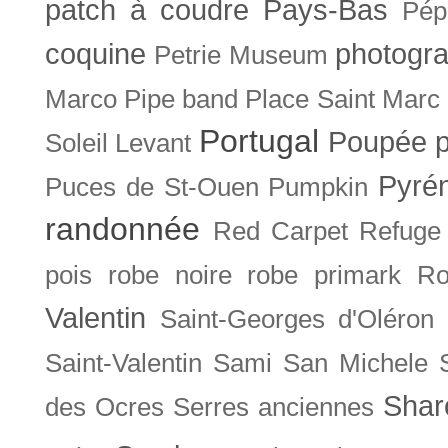
patch à coudre
Pays-Bas
Pép
coquine
photogra
Petrie Museum
Marco
Pipe band
Place Saint Marc
Portugal
Poupée
Soleil Levant
Pyré
Puces de St-Ouen
Pumpkin
randonnée
Red Carpet
Refuge
pois
robe noire
robe primark
Ro
Valentin
Saint-Georges d'Oléron
Saint-Valentin
Sami
San Michele
Shar
des Ocres
Serres anciennes