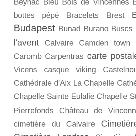
Beynac
Bleu
Bois de Vincennes
bottes pépé
Bracelets
Brest
Budapest
Bunad
Burano
Buscs
l'avent
Calvaire
Camden town
carte posta
Caromb
Carpentras
Vicens
casque viking
Castelno
Cathédrale d'Aix La Chapelle
Cathé
Chapelle Sainte Eulalie
Chapelle S
Pierrefonds
Château de Vincenn
Cimetiè
cimetière du Calvaire