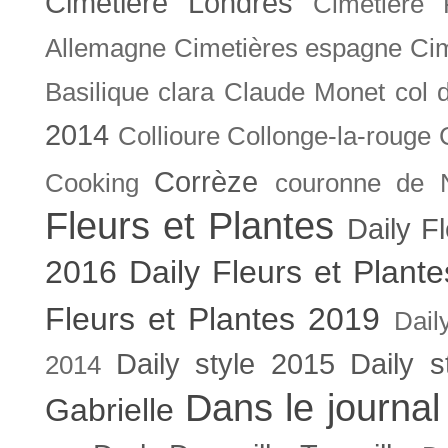
Cimetière Londres
Cimetière 
Allemagne
Cimetières espagne
Cim
Basilique
clara
Claude Monet
col 
2014
Collioure
Collonge-la-rouge
Corrèze
Cooking
couronne de 
Fleurs et Plantes
Daily F
2016
Daily Fleurs et Plant
Fleurs et Plantes 2019
Dail
Daily style 2015
Daily s
2014
Dans le journal
Gabrielle