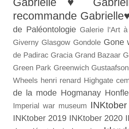
Gabrielle ♥
Gabrie
recommande
Gabrielle
de Paléontologie
Galerie l'Art 
Gone w
Giverny
Glasgow
Gondole
de Padirac
Gracia
Grand Bazaar
G
Green Park
Greenwich
Gustaafson
Wheels
henri renard
Highgate cem
de la mode
Hogmanay
Honfle
INKtober
Imperial war museum
INKtober 2019
INKtober 2020