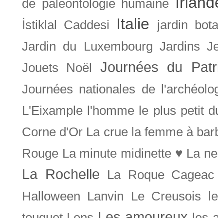
Irland
de paléontologie humaine
Italie
İstiklal Caddesi
jardin bot
Jardin du Luxembourg
Jardins
J
Journées du Patr
Jouets Noël
Journées nationales de l'archéolo
L'Eixample
l'homme le plus petit 
Corne d'Or
La crue
la femme à bar
Rouge
La minute midinette ♥
La ne
La Rochelle
La Roque Cageac
Halloween
Lanvin
Le Creusois
l
Les amoureux
touquet
Lens
les 