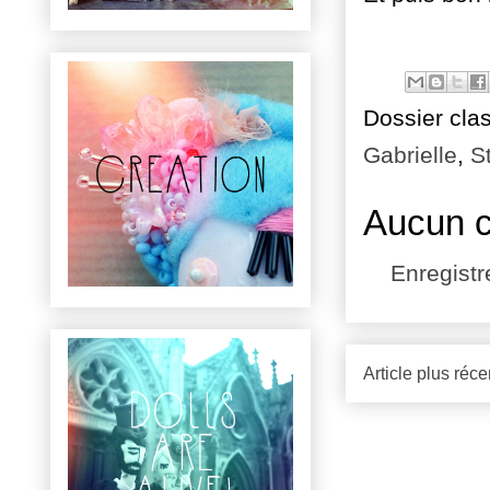
Dossier cla
Gabrielle
,
St
Aucun 
Enregist
Article plus réce