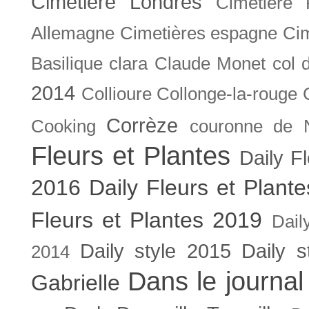
Cimetière Londres
Cimetière 
Allemagne
Cimetières espagne
Cim
Basilique
clara
Claude Monet
col 
2014
Collioure
Collonge-la-rouge
Corrèze
Cooking
couronne de 
Fleurs et Plantes
Daily F
2016
Daily Fleurs et Plant
Fleurs et Plantes 2019
Dail
Daily style 2015
Daily s
2014
Dans le journal
Gabrielle