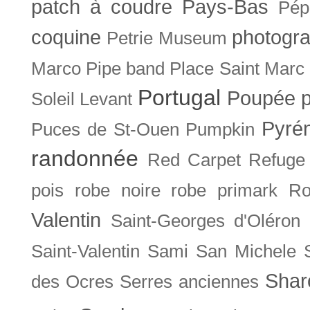
patch à coudre
Pays-Bas
Pép
coquine
photogra
Petrie Museum
Marco
Pipe band
Place Saint Marc
Portugal
Poupée
Soleil Levant
Pyré
Puces de St-Ouen
Pumpkin
randonnée
Red Carpet
Refuge
pois
robe noire
robe primark
Ro
Valentin
Saint-Georges d'Oléron
Saint-Valentin
Sami
San Michele
Shar
des Ocres
Serres anciennes