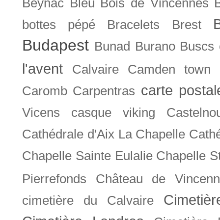
Beynac
Bleu
Bois de Vincennes
bottes pépé
Bracelets
Brest
Budapest
Bunad
Burano
Buscs
l'avent
Calvaire
Camden town
carte posta
Caromb
Carpentras
Vicens
casque viking
Castelno
Cathédrale d'Aix La Chapelle
Cathé
Chapelle Sainte Eulalie
Chapelle S
Pierrefonds
Château de Vincenn
Cimetiè
cimetière du Calvaire