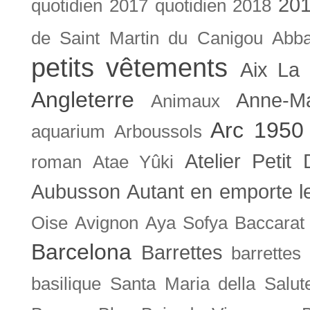
201
quotidien
2017 quotidien
2018
de Saint Martin du Canigou
Abb
petits vêtements
Aix La 
Angleterre
Anne-M
Animaux
Arc 1950
aquarium
Arboussols
Atelier Petit 
roman
Atae Yûki
Aubusson
Autant en emporte l
Oise
Avignon
Aya Sofya
Baccarat
Barcelona
Barrettes
barrettes
basilique Santa Maria della Salut