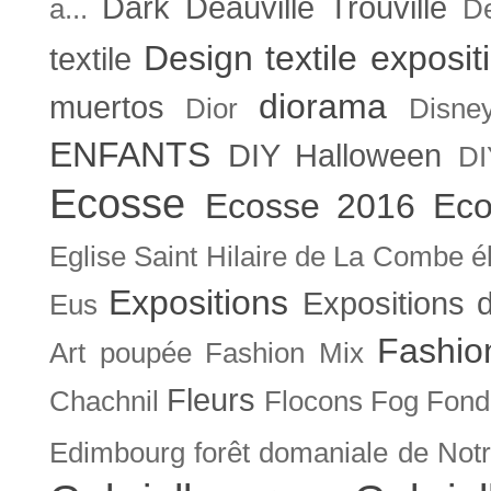
Dark
Deauville Trouville
a...
De
Design textile exposit
textile
diorama
muertos
Dior
Disne
ENFANTS
DIY Halloween
DI
Ecosse
Ecosse 2016
Eco
Eglise Saint Hilaire de La Combe
é
Expositions
Expositions
Eus
Fashio
Art poupée
Fashion Mix
Fleurs
Chachnil
Flocons
Fog
Fonda
Edimbourg
forêt domaniale de Not