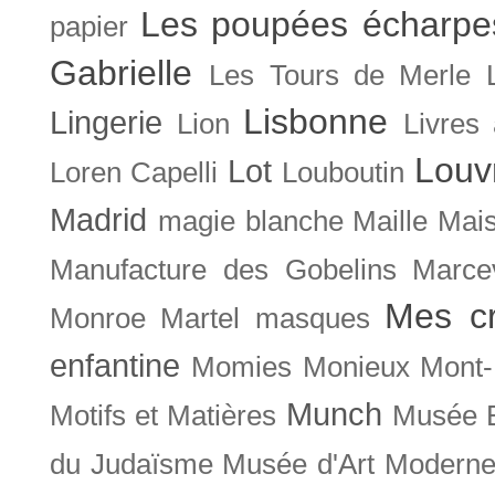
Les poupées écharpe
papier
Gabrielle
Les Tours de Merle
Lisbonne
Lingerie
Lion
Livres
Louv
Lot
Loren Capelli
Louboutin
Madrid
magie blanche
Maille
Mais
Manufacture des Gobelins
Marce
Mes cr
Monroe
Martel
masques
enfantine
Momies
Monieux
Mont-
Munch
Motifs et Matières
Musée B
du Judaïsme
Musée d'Art Moderne