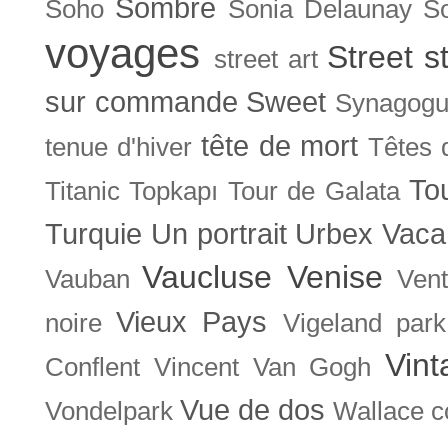
Sombre
Soho
Sonia Delaunay
So
voyages
Street s
street art
sur commande
Sweet
Synagog
tête de mort
tenue d'hiver
Têtes 
To
Titanic
Topkapı
Tour de Galata
Turquie
Un portrait
Urbex
Vaca
Vaucluse
Venise
Vauban
Ven
Vieux Pays
noire
Vigeland park
Vint
Conflent
Vincent Van Gogh
Vue de dos
Vondelpark
Wallace co