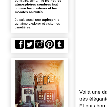
contraire, aimant
le noir et les
atmosphères sombres
tout
comme
les couleurs et les
mondes acidulés
.
Je suis aussi une
taphophile
,
qui aime explorer et visiter les
cimetières.
Voilà une da
très élégant
Et puis bon 