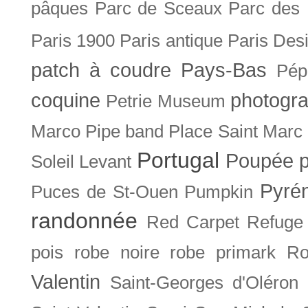
pâques
Parc de Sceaux
Parc des
Paris 1900
Paris antique
Paris Des
patch à coudre
Pays-Bas
Pép
coquine
photogra
Petrie Museum
Marco
Pipe band
Place Saint Marc
Portugal
Poupée
Soleil Levant
Pyré
Puces de St-Ouen
Pumpkin
randonnée
Red Carpet
Refuge
pois
robe noire
robe primark
Ro
Valentin
Saint-Georges d'Oléron