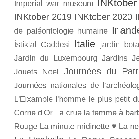
INKtober
Imperial war museum
INKtober 2019
INKtober 2020
Irland
de paléontologie humaine
Italie
İstiklal Caddesi
jardin bot
Jardin du Luxembourg
Jardins
J
Journées du Patr
Jouets Noël
Journées nationales de l'archéolo
L'Eixample
l'homme le plus petit 
Corne d'Or
La crue
la femme à bar
Rouge
La minute midinette ♥
La ne