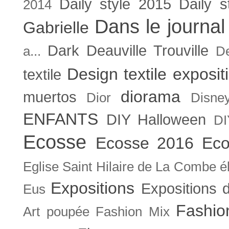
Daily style 2015
Daily s
2014
Dans le journal
Gabrielle
Dark
Deauville Trouville
a...
De
Design textile exposit
textile
diorama
muertos
Dior
Disne
ENFANTS
DIY Halloween
DI
Ecosse
Ecosse 2016
Eco
Eglise Saint Hilaire de La Combe
é
Expositions
Expositions
Eus
Fashio
Art poupée
Fashion Mix