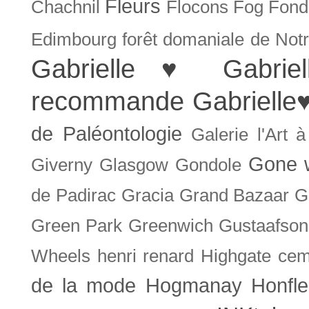
Fleurs
Chachnil
Flocons
Fog
Fonda
Edimbourg
forêt domaniale de Not
Gabrielle ♥
Gabrie
recommande
Gabrielle
de Paléontologie
Galerie l'Art 
Gone w
Giverny
Glasgow
Gondole
de Padirac
Gracia
Grand Bazaar
G
Green Park
Greenwich
Gustaafson
Wheels
henri renard
Highgate cem
de la mode
Hogmanay
Honfle