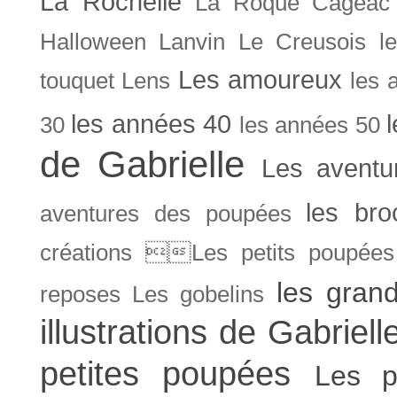
La Rochelle
La Roque Cageac
Halloween
Lanvin
Le Creusois
l
Les amoureux
touquet
Lens
les 
les années 40
30
les années 50
de Gabrielle
Les aventu
les bro
aventures des poupées
créations Les petits poupées 
les gran
reposes
Les gobelins
illustrations de Gabriell
petites poupées
Les p