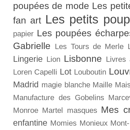
poupées de mode
Les peti
Les petits poup
fan art
Les poupées écharpe
papier
Gabrielle
Les Tours de Merle
Lisbonne
Lingerie
Lion
Livres
Louv
Lot
Loren Capelli
Louboutin
Madrid
magie blanche
Maille
Mais
Manufacture des Gobelins
Marce
Mes cr
Monroe
Martel
masques
enfantine
Momies
Monieux
Mont-