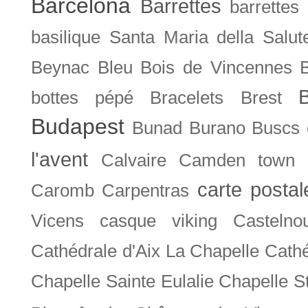
Barcelona
Barrettes
barrettes
basilique Santa Maria della Salut
Beynac
Bleu
Bois de Vincennes
bottes pépé
Bracelets
Brest
Budapest
Bunad
Burano
Buscs
l'avent
Calvaire
Camden town
carte posta
Caromb
Carpentras
Vicens
casque viking
Castelno
Cathédrale d'Aix La Chapelle
Cathé
Chapelle Sainte Eulalie
Chapelle S