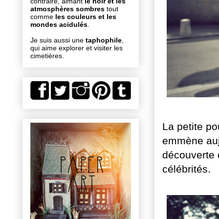
contraire, aimant
le noir et les
atmosphères sombres
tout
comme
les couleurs et les
mondes acidulés
.
Je suis aussi une
taphophile
,
qui aime explorer et visiter les
cimetières.
La petite p
emmène aujo
découverte 
célébrités.