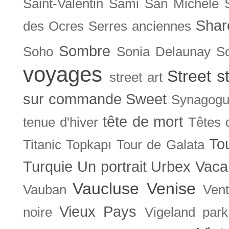
Saint-Valentin
Sami
San Michele
Shar
des Ocres
Serres anciennes
Sombre
Soho
Sonia Delaunay
So
voyages
Street s
street art
sur commande
Sweet
Synagog
tête de mort
tenue d'hiver
Têtes 
To
Titanic
Topkapı
Tour de Galata
Turquie
Un portrait
Urbex
Vaca
Vaucluse
Venise
Vauban
Ven
Vieux Pays
noire
Vigeland park