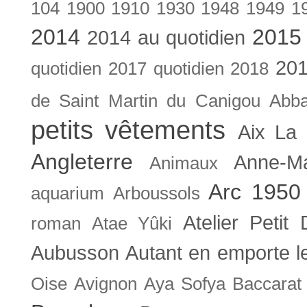
104
1900
1910
1930
1948
1949
1
2014
2015
2014 au quotidien
201
quotidien
2017 quotidien
2018
de Saint Martin du Canigou
Abb
petits vêtements
Aix La 
Angleterre
Anne-M
Animaux
Arc 1950
aquarium
Arboussols
Atelier Petit 
roman
Atae Yûki
Aubusson
Autant en emporte l
Oise
Avignon
Aya Sofya
Baccarat