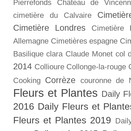
Pierrefonds
Château de Vincenn
Cimetiè
cimetière du Calvaire
Cimetière Londres
Cimetière 
Allemagne
Cimetières espagne
Cim
Basilique
clara
Claude Monet
col 
2014
Collioure
Collonge-la-rouge
Corrèze
Cooking
couronne de 
Fleurs et Plantes
Daily F
2016
Daily Fleurs et Plant
Fleurs et Plantes 2019
Dail