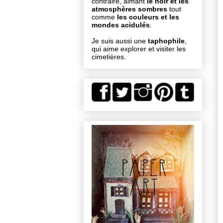
contraire, aimant
le noir et les
atmosphères sombres
tout
comme
les couleurs et les
mondes acidulés
.
Je suis aussi une
taphophile
,
qui aime explorer et visiter les
cimetières.