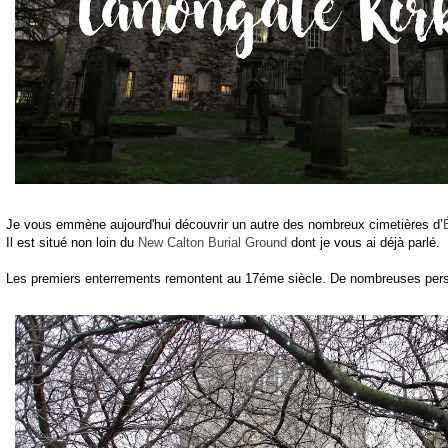
Je vous emmène aujourd'hui découvrir un autre des nombreux cimetières d’
Il est situé non loin du
New Calton Burial Ground
dont je vous ai déjà parlé.
Les premiers enterrements remontent au 17éme siècle. De nombreuses perso