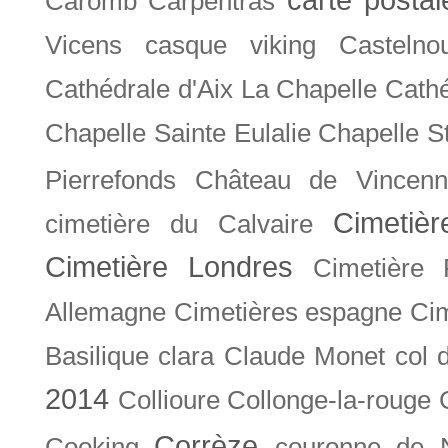
Caromb
Carpentras
Vicens
casque viking
Castelno
Cathédrale d'Aix La Chapelle
Cathé
Chapelle Sainte Eulalie
Chapelle S
Pierrefonds
Château de Vincenn
Cimetiè
cimetière du Calvaire
Cimetière Londres
Cimetière 
Allemagne
Cimetières espagne
Cim
Basilique
clara
Claude Monet
col 
2014
Collioure
Collonge-la-rouge
Corrèze
Cooking
couronne de 