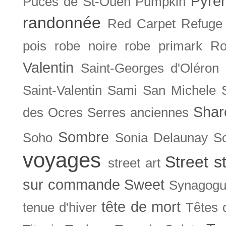
Pyré
Puces de St-Ouen
Pumpkin
randonnée
Red Carpet
Refuge
pois
robe noire
robe primark
Ro
Valentin
Saint-Georges d'Oléron
Saint-Valentin
Sami
San Michele
Shar
des Ocres
Serres anciennes
Sombre
Soho
Sonia Delaunay
So
voyages
Street s
street art
sur commande
Sweet
Synagog
tête de mort
tenue d'hiver
Têtes 