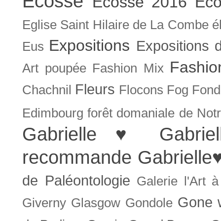
Ecosse
Ecosse 2016
Eco
Eglise Saint Hilaire de La Combe
é
Expositions
Expositions
Eus
Fashio
Art poupée
Fashion Mix
Fleurs
Chachnil
Flocons
Fog
Fonda
Edimbourg
forêt domaniale de Not
Gabrielle ♥
Gabrie
recommande
Gabrielle
de Paléontologie
Galerie l'Art 
Gone w
Giverny
Glasgow
Gondole