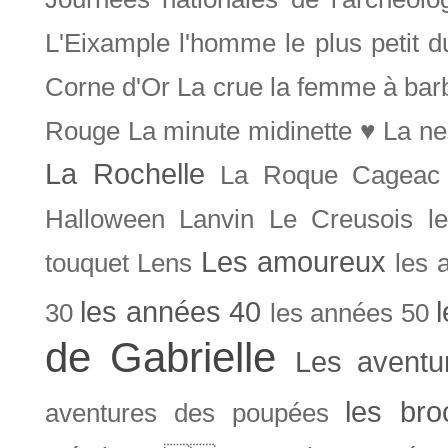
L'Eixample
l'homme le plus petit 
Corne d'Or
La crue
la femme à bar
Rouge
La minute midinette ♥
La ne
La Rochelle
La Roque Cageac
Halloween
Lanvin
Le Creusois
l
Les amoureux
touquet
Lens
les 
les années 40
30
les années 50
de Gabrielle
Les aventu
les bro
aventures des poupées