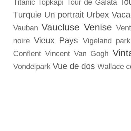
To
Titanic
Topkapı
Tour de Galata
Turquie
Un portrait
Urbex
Vaca
Vaucluse
Venise
Vauban
Ven
Vieux Pays
noire
Vigeland park
Vint
Conflent
Vincent Van Gogh
Vue de dos
Vondelpark
Wallace co