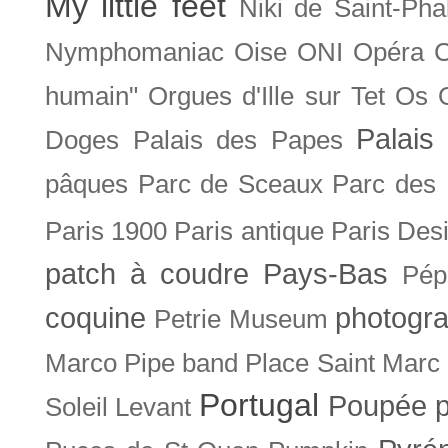
My little feet
Niki de Saint-Pha
Nymphomaniac
Oise
ONI
Opéra 
humain"
Orgues d'Ille sur Tet
Os
Palais 
Doges
Palais des Papes
pâques
Parc de Sceaux
Parc des
Paris 1900
Paris antique
Paris Des
patch à coudre
Pays-Bas
Pép
coquine
photogra
Petrie Museum
Marco
Pipe band
Place Saint Marc
Portugal
Poupée
Soleil Levant