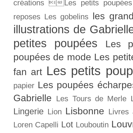
créations Les petits poupées 
les gran
reposes
Les gobelins
illustrations de Gabriell
petites poupées
Les p
poupées de mode
Les peti
Les petits poup
fan art
Les poupées écharpe
papier
Gabrielle
Les Tours de Merle
Lisbonne
Lingerie
Lion
Livres
Louv
Lot
Loren Capelli
Louboutin