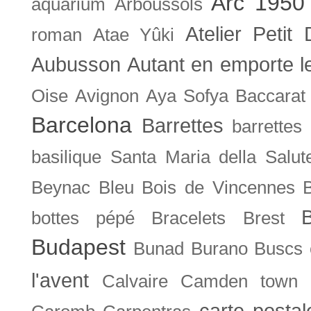
Arc 1950
aquarium
Arboussols
Atelier Petit 
roman
Atae Yûki
Aubusson
Autant en emporte l
Oise
Avignon
Aya Sofya
Baccarat
Barcelona
Barrettes
barrettes
basilique Santa Maria della Salut
Beynac
Bleu
Bois de Vincennes
bottes pépé
Bracelets
Brest
Budapest
Bunad
Burano
Buscs
l'avent
Calvaire
Camden town
carte posta