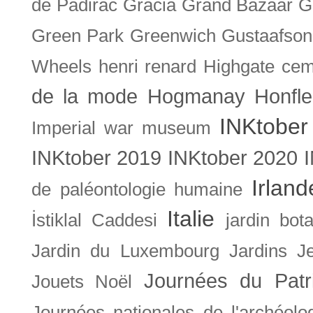
de Padirac
Gracia
Grand Bazaar
G
Green Park
Greenwich
Gustaafson
Wheels
henri renard
Highgate cem
de la mode
Hogmanay
Honfle
INKtober
Imperial war museum
INKtober 2019
INKtober 2020
Irland
de paléontologie humaine
Italie
İstiklal Caddesi
jardin bot
Jardin du Luxembourg
Jardins
J
Journées du Patr
Jouets Noël
Journées nationales de l'archéolo