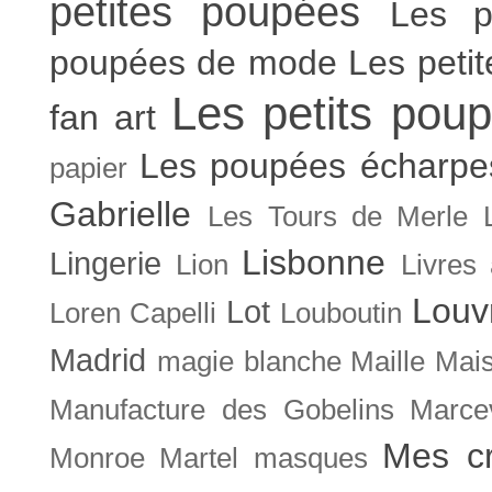
petites poupées
Les p
poupées de mode
Les peti
Les petits poup
fan art
Les poupées écharpe
papier
Gabrielle
Les Tours de Merle
Lisbonne
Lingerie
Lion
Livres
Louv
Lot
Loren Capelli
Louboutin
Madrid
magie blanche
Maille
Mais
Manufacture des Gobelins
Marce
Mes cr
Monroe
Martel
masques