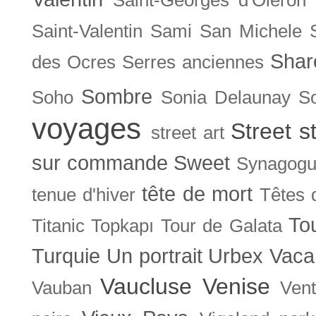
Saint-Valentin
Sami
San Michele
Shar
des Ocres
Serres anciennes
Sombre
Soho
Sonia Delaunay
So
voyages
Street s
street art
sur commande
Sweet
Synagog
tête de mort
tenue d'hiver
Têtes 
To
Titanic
Topkapı
Tour de Galata
Turquie
Un portrait
Urbex
Vaca
Vaucluse
Venise
Vauban
Ven