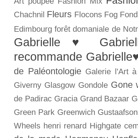
Fashio
Art poupée
Fashion Mix
Fleurs
Chachnil
Flocons
Fog
Fonda
Edimbourg
forêt domaniale de Not
Gabrielle ♥
Gabrie
recommande
Gabrielle
de Paléontologie
Galerie l'Art 
Gone w
Giverny
Glasgow
Gondole
de Padirac
Gracia
Grand Bazaar
G
Green Park
Greenwich
Gustaafson
Wheels
henri renard
Highgate cem