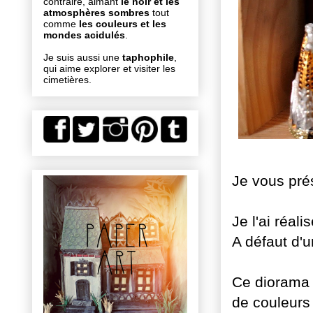
contraire, aimant
le noir et les
atmosphères sombres
tout
comme
les couleurs et les
mondes acidulés
.
Je suis aussi une
taphophile
,
qui aime explorer et visiter les
cimetières.
Je vous prés
Je l'ai réal
A défaut d'u
Ce diorama e
de couleurs 