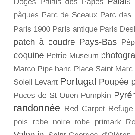
Palais 
Doges
Palais des Papes
pâques
Parc de Sceaux
Parc des
Paris 1900
Paris antique
Paris Des
patch à coudre
Pays-Bas
Pép
coquine
photogra
Petrie Museum
Marco
Pipe band
Place Saint Marc
Portugal
Poupée
Soleil Levant
Pyré
Puces de St-Ouen
Pumpkin
randonnée
Red Carpet
Refuge
pois
robe noire
robe primark
Ro
Valentin
Saint-Georges d'Oléron