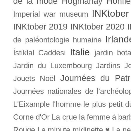
de la mode
Hogmanay
Honfle
INKtober
Imperial war museum
INKtober 2019
INKtober 2020
Irland
de paléontologie humaine
Italie
İstiklal Caddesi
jardin bot
Jardin du Luxembourg
Jardins
J
Journées du Patr
Jouets Noël
Journées nationales de l'archéolo
L'Eixample
l'homme le plus petit 
Corne d'Or
La crue
la femme à bar
Rouge
La minute midinette ♥
La ne