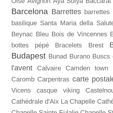
Oise
Avignon
Aya Sofya
Baccarat
Barcelona
Barrettes
barrettes
basilique Santa Maria della Salut
Beynac
Bleu
Bois de Vincennes
bottes pépé
Bracelets
Brest
Budapest
Bunad
Burano
Buscs
l'avent
Calvaire
Camden town
carte posta
Caromb
Carpentras
Vicens
casque viking
Castelno
Cathédrale d'Aix La Chapelle
Cathé
Chapelle Sainte Eulalie
Chapelle S