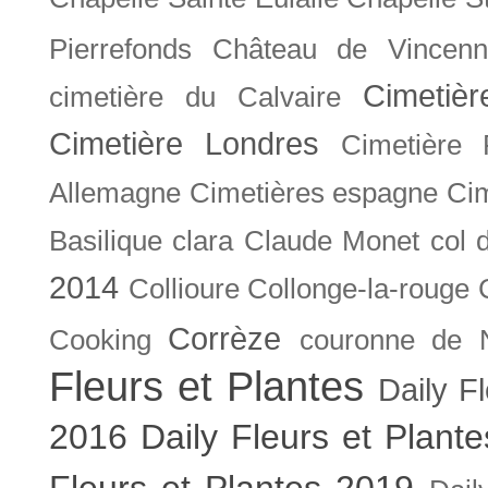
Pierrefonds
Château de Vincenn
Cimetiè
cimetière du Calvaire
Cimetière Londres
Cimetière 
Allemagne
Cimetières espagne
Cim
Basilique
clara
Claude Monet
col 
2014
Collioure
Collonge-la-rouge
Corrèze
Cooking
couronne de 
Fleurs et Plantes
Daily F
2016
Daily Fleurs et Plant
Fleurs et Plantes 2019