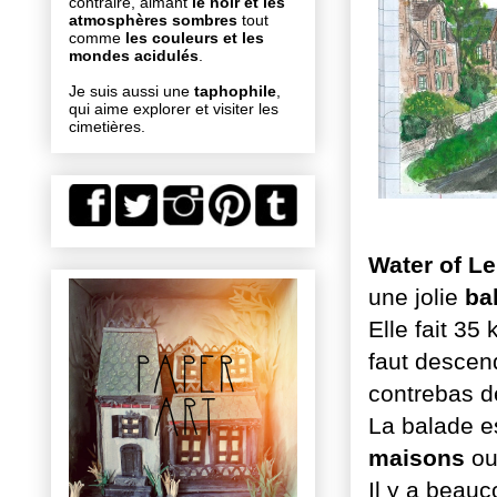
contraire, aimant
le noir et les
atmosphères sombres
tout
comme
les couleurs et les
mondes acidulés
.
Je suis aussi une
taphophile
,
qui aime explorer et visiter les
cimetières.
Water of Le
une jolie
ba
Elle fait 35
faut descen
contrebas de
La balade es
maisons
ou
Il y a beau