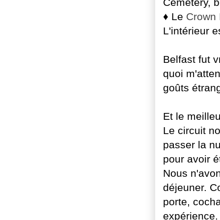
Cemetery, b
♦ Le
Crown 
L'intérieur e
Belfast fut 
quoi m'atten
goûts étran
Et le meille
Le circuit n
passer la nui
pour avoir 
Nous n'avons
déjeuner. C
porte, cocha
expérience.