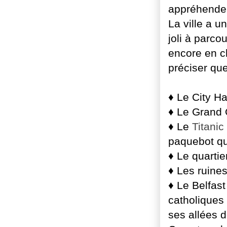
appréhender
La ville a u
joli à parco
encore en c
préciser qu
♦ Le City Hal
♦ Le Grand 
♦ Le
Titanic
paquebot qui
♦ Le quartie
♦ Les ruines
♦ Le Belfas
catholiques
ses allées d