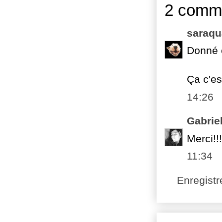
2 comme
saraqu
Donné e
Ça c'es
14:26
Gabrie
Merci!!
11:34
Enregist